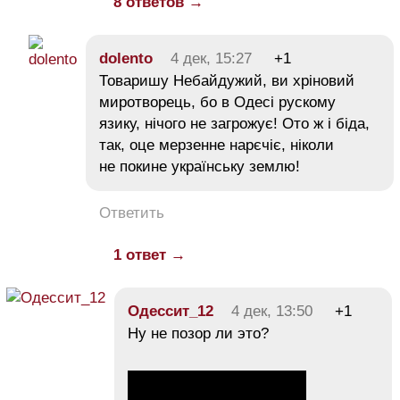
8 ответов →
dolento
4 дек, 15:27
+1
Товаришу Небайдужий, ви хріновий
миротворець, бо в Одесі рускому
язику, нічого не загрожує! Ото ж і біда,
так, оце мерзенне нарєчіє, ніколи
не покине українську землю!
Ответить
1 ответ →
Одессит_12
4 дек, 13:50
+1
Ну не позор ли это?