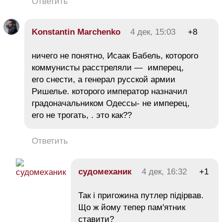
Ответить
Konstantin Marchenko
4 дек, 15:03
+8
ничего не понятно, Исаак Бабель, которого
коммунисты расстреляли — имперец,
его снести, а генерал русской армии
Ришелье. которого император назначил
градоначальником Одессы- не имперец,
его не трогать, . это как??
Ответить
судомеханик
4 дек, 16:32
+1
Так і пригожина путлер підірвав.
Що ж йому тепер пам'ятник
ставити?