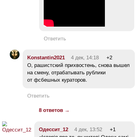
Ответить
Konstantin2021
4 дек, 14:18
+2
О, рашистский прихвостень, снова вышел
на смену, отрабатывать рублики
от фсбешных кураторов.
Ответить
8 ответов →
Одессит_12
4 дек, 13:52
+1