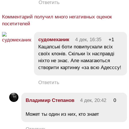
Ответить
Комментарий получил много негативных оценок
посетителей
судомеханик
4 дек, 16:35
+1
Кацапські боти повипускали всіх
своїх клонів. Скільки їх насправді
ніхто не знає. Але намагаються
створити картинку «за всю Адесссу!
Ответить
Владимир Степанов
4 дек, 20:42
0
Может ты один из них, кто знает