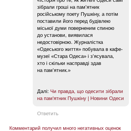
«Історія про те, як жителі Одеси самі
зібрали гроші на пам’ятник
російському поету Пушкіну, а потім
поставили його перед будівлею
міської думи поверненим спиною
до установи, виявилася
недостовірною. Журналістка
«Одеського життя» побувала в кафе-
музеї «Стара Одеса» і з’ясувала,
хто і скільки насправді здав
на пам’ятник.»
Далі:
Чи правда, що одесити зібрали
на пам'ятник Пушкіну | Новини Одеси
Ответить
Комментарий получил много негативных оценок