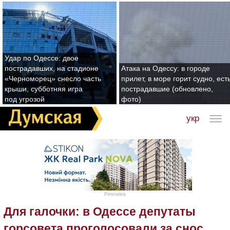
Удар по Одессе: двое
пострадавших, на стадионе
Атака на Одессу: в городе
«Черноморец» снесло часть
прилет, в море горит судно, ест
крыши, субботняя игра
пострадавшие (обновлено,
под угрозой
фото)
укр
Реклама
Для галочки: в Одессе депутаты
горсовета проголосовали за снос