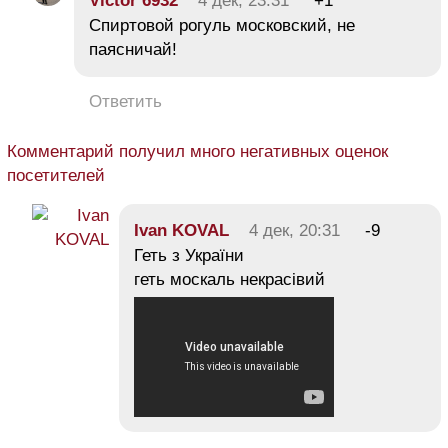
Victor 6932
4 дек, 23:31
+1
Спиртовой рогуль московский, не
паясничай!
Ответить
Комментарий получил много негативных оценок
посетителей
Ivan KOVAL
4 дек, 20:31
-9
Геть з України
геть москаль некрасівий