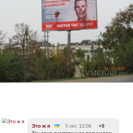
Это ж я
5 окт, 12:08
+9