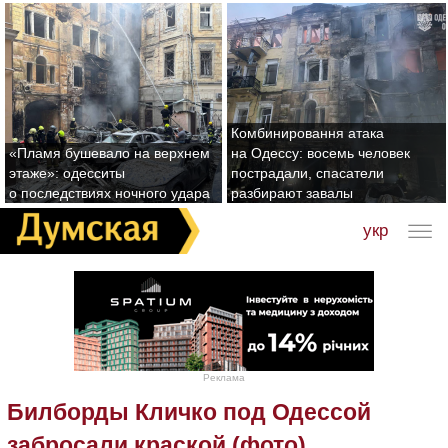
Комбинировання атака
«Пламя бушевало на верхнем
на Одессу: восемь человек
этаже»: одесситы
пострадали, спасатели
о последствиях ночного удара
разбирают завалы
укр
Реклама
Билборды Кличко под Одессой
забросали краской (фото)