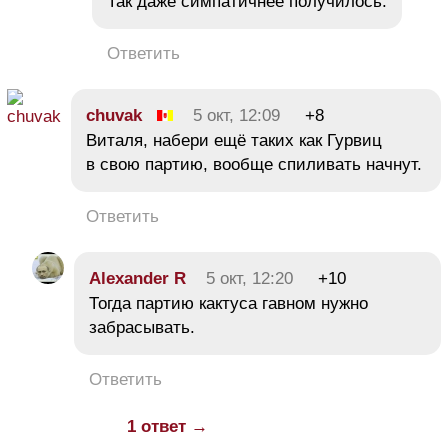
Так даже симпатичнее получилось.
Ответить
chuvak
5 окт, 12:09
+8
Виталя, набери ещё таких как Гурвиц
в свою партию, вообще спиливать начнут.
Ответить
Alexander R
5 окт, 12:20
+10
Тогда партию кактуса гавном нужно
забрасывать.
Ответить
1 ответ →