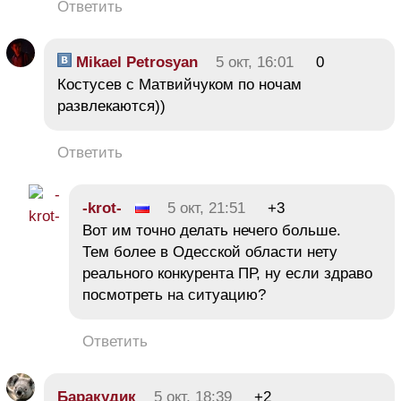
Ответить
Mikael Petrosyan
5 окт, 16:01
0
Костусев с Матвийчуком по ночам
развлекаются))
Ответить
-krot-
5 окт, 21:51
+3
Вот им точно делать нечего больше.
Тем более в Одесской области нету
реального конкурента ПР, ну если здраво
посмотреть на ситуацию?
Ответить
Баракудик
5 окт, 18:39
+2