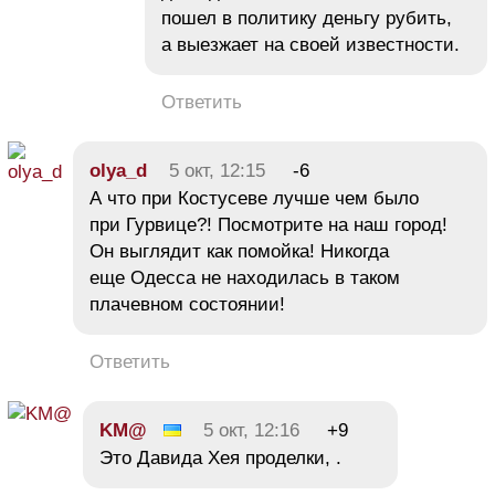
пошел в политику деньгу рубить,
а выезжает на своей известности.
Ответить
olya_d
5 окт, 12:15
-6
А что при Костусеве лучше чем было
при Гурвице?! Посмотрите на наш город!
Он выглядит как помойка! Никогда
еще Одесса не находилась в таком
плачевном состоянии!
Ответить
KM@
5 окт, 12:16
+9
Это Давида Хея проделки, .