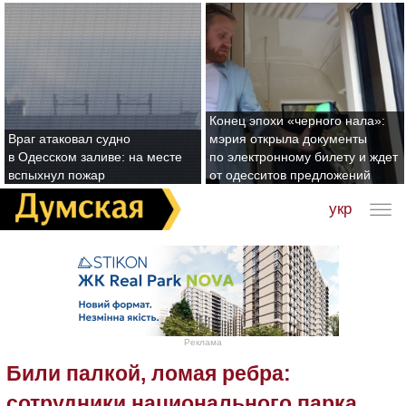
Конец эпохи «черного нала»:
Враг атаковал судно
мэрия открыла документы
в Одесском заливе: на месте
по электронному билету и ждет
вспыхнул пожар
от одесситов предложений
укр
Реклама
Били палкой, ломая ребра:
сотрудники национального парка