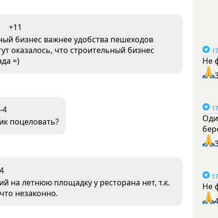
+11
ый бизнес важнее удобства пешеходов
тут оказалось, что строительный бизнес
17
Не 
ада =)
17
-4
Оди
ик поцеловать?
бер
4
17
й на летнюю площадку у ресторана нет, т.к.
Не 
 что незаконно.