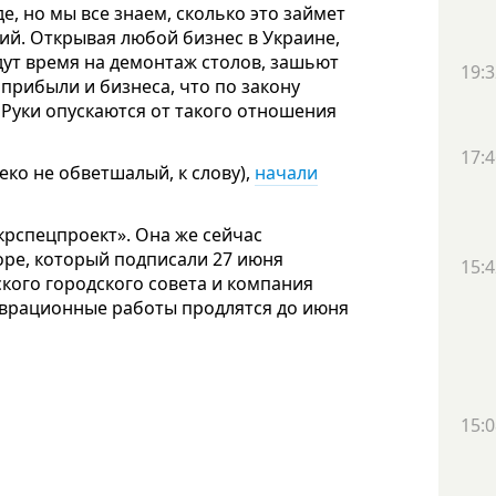
е, но мы все знаем, сколько это займет
ий. Открывая любой бизнес в Украине,
адут время на демонтаж столов, зашьют
19:3
прибыли и бизнеса, что по закону
Руки опускаются от такого отношения
17:4
ко не обветшалый, к слову),
начали
рспецпроект». Она же сейчас
оре, который подписали 27 июня
15:4
кого городского совета и компания
таврационные работы продлятся до июня
15:0