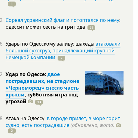
11
2
Сорвал украинский флаг и потоптался по нему
:
одессит может сесть на три
года
29
6
Удары по Одесскому заливу: шахеды
атаковали
большой сухогруз, принадлежащий крупной
немецкой компании
7
2
Удар по Одессе:
двое
пострадавших, на стадионе
«Черноморец» снесло часть
крыши
, субботняя игра под
угрозой
13
8
Атака на Одессу:
в городе прилет, в море горит
судно, есть пострадавшие
(обновлено, фото)
2