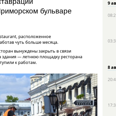
еставрации
9 а
Приморском бульваре
08:2
estaurant, расположенное
03:3
работав чуть больше месяца.
сторан вынуждены закрыть в связи
а здания — летнюю площадку ресторана
тупили к работам.
8 а
20:4
17:3