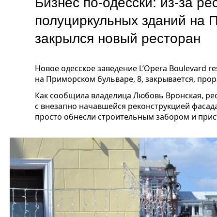
Бизнес по-одесски: из-за р
полуциркульных зданий на 
закрылся новый ресторан
Новое одесское заведение L’Opera Boulevard r
на Приморском бульваре, 8, закрывается, про
Как сообщила владелица Любовь Вронская, ре
с внезапно начавшейся реконструкцией фасад
просто обнесли строительным забором и прис