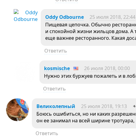
Oddy Odbourne
25 июля 2018, 22:44
Пищевая цепочка. Обычно ресторанн
и спокойной жизни жильцов дома. А 
еще важнее ресторанного. Какая дос
Ответить
kosmische
26 июля 2018, 00:00
Нужно этих буржуев пожалеть и в лоб
Ответить
Великолепный
25 июля 2018, 19:13
+
Боюсь ошибиться, но ни каких разрешени
он ее занимал на всей ширине тротуара,
Ответить