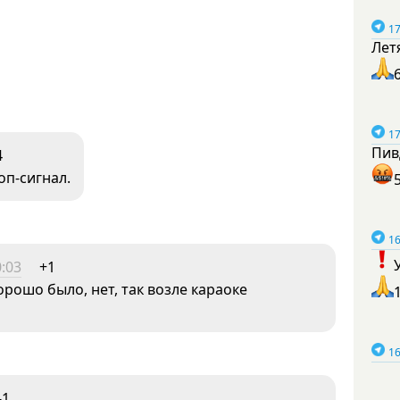
17
Лет
17
Пив
4
оп-сигнал.
16
0:03
+1
орошо было, нет, так возле караоке
16
-1