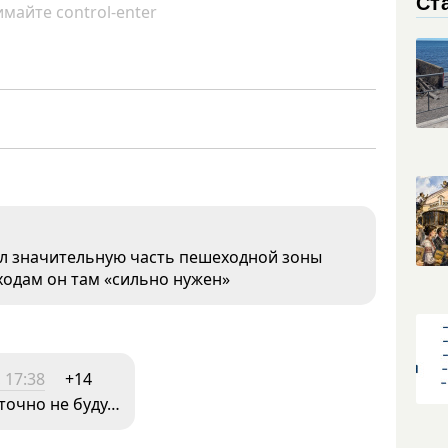
Ст
майте control-enter
ыл значительную часть пешеходной зоны
ходам он там «сильно нужен»
 17:38
+14
 точно не буду…