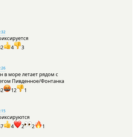
:32
фиксируется
32
4
3
:26
н в море летает рядом с
егом Пивденное/Фонтанка
32
12
1
:15
фиксируются
47
4
2
2
1