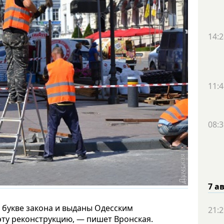
14:2
11:4
08:3
7 а
букве закона и выданы Одесским
21:2
эту реконструкцию, — пишет Вронская.