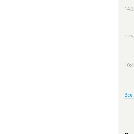
14:2
12:5
10:4
Все