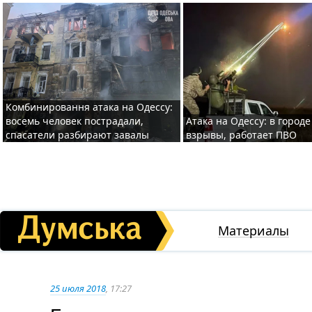
Комбинировання атака на Одессу:
восемь человек пострадали,
Атака на Одессу: в горо
спасатели разбирают завалы
взрывы, работает ПВО
Материалы
25 июля 2018
, 17:27