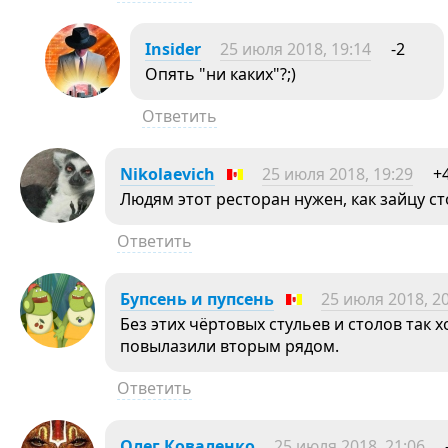
Insider
25 июля 2018, 19:14
-2
Опять "ни каких"?;)
Ответить
Nikolaevich
25 июля 2018, 19:29
+
Людям этот ресторан нужен, как зайцу ст
Ответить
Бупсень и пупсень
25 июля 2018, 2
Без этих чёртовых стульев и столов так х
повылазили вторым рядом.
Ответить
Олег Коваленко
25 июля 2018, 21:06