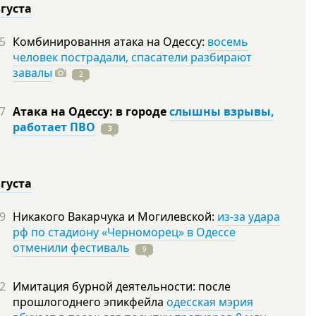
вгуста
5
Комбинировання атака на Одессу:
восемь
человек пострадали, спасатели разбирают
завалы
2
7
Атака на Одессу: в городе
слышны взрывы,
работает ПВО
3
вгуста
9
Никакого Вакарчука и Могилевской:
из-за удара
рф по стадиону «Черноморец» в Одессе
отменили фестиваль
9
2
Имитация бурной деятельности: после
прошлогоднего эпикфейла
одесская мэрия