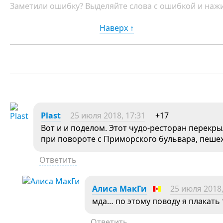
Заметили ошибку? Выделяйте слова с ошибкой и нажи
Наверх ↑
Plast
25 июля 2018, 17:31
+17
Вот и и поделом. Этот чудо-ресторан перекр
при повороте с Приморского бульвара, пеше
Ответить
Алиса МакГи
25 июля 2018,
мда… по этому поводу я плакать
Ответить