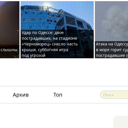
Удар по Одессе: двое
пострадавших, на стадионе
«Черноморец» снесло часть
Атака на Одессу
де слышны
крыши, субботняя игра
в море горит су
под угрозой
пострадавшие (
Архив
Топ