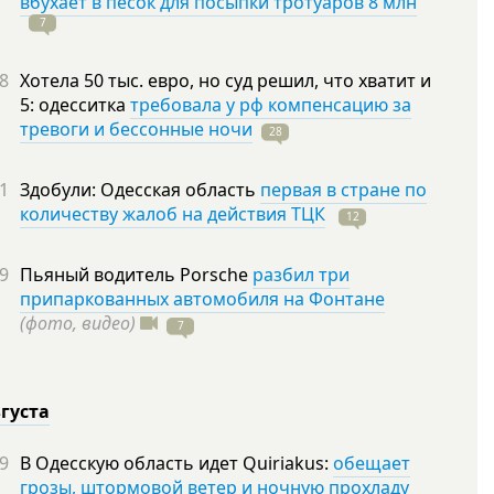
вбухает в песок для посыпки тротуаров 8 млн
7
8
Хотела 50 тыс. евро, но суд решил, что хватит и
5: одесситка
требовала у рф компенсацию за
тревоги и бессонные ночи
28
1
Здобули: Одесская область
первая в стране по
количеству жалоб на действия ТЦК
12
9
Пьяный водитель Porsche
разбил три
припаркованных автомобиля на Фонтане
(фото, видео)
7
вгуста
9
В Одесскую область идет Quiriakus:
обещает
грозы, штормовой ветер и ночную прохладу