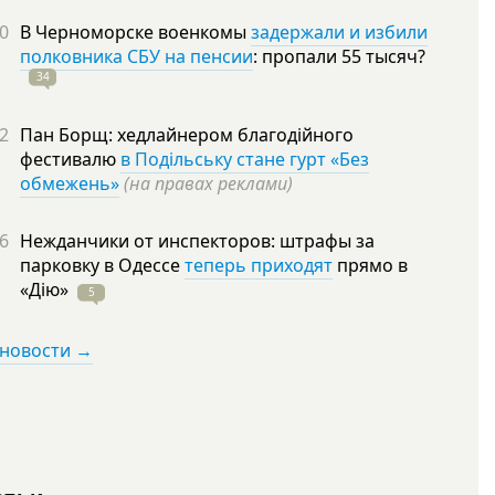
0
В Черноморске военкомы
задержали и избили
полковника СБУ на пенсии
: пропали 55
тысяч?
34
2
Пан Борщ: хедлайнером благодійного
фестивалю
в Подільську стане гурт «Без
обмежень»
(на правах реклами)
6
Нежданчики от инспекторов: штрафы за
парковку в Одессе
теперь приходят
прямо в
«Дію»
5
 новости →