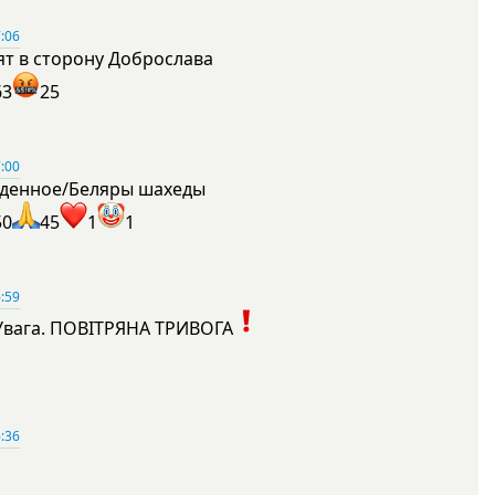
:06
ят в сторону Доброслава
63
25
:00
денное/Беляры шахеды
50
45
1
1
:59
Увага. ПОВІТРЯНА ТРИВОГА
1
:36