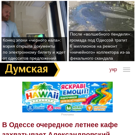
После «волшебного пенделя»:
Конец эпохи «черного нала»:
громада под Одессой тратит
мэрия открыла документы
6 миллионов на ремонт
по электронному билету и ждет
«ничейного» коллектора из-за
от одесситов предложений
фекального скандала
укр
Реклама
В Одессе очередное летнее кафе
захватывает Александровский