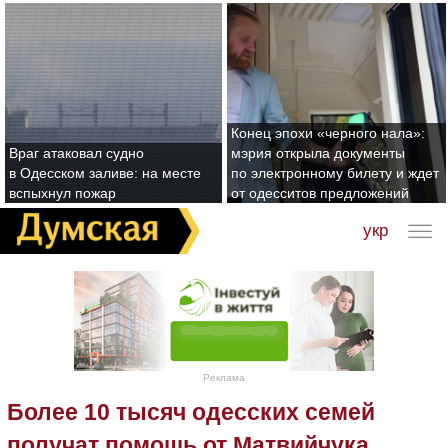
Конец эпохи «черного нала»:
Враг атаковал судно
мэрия открыла документы
в Одесском заливе: на месте
по электронному билету и ждет
вспыхнул пожар
от одесситов предложений
укр
Реклама
Более 10 тысяч одесских семей
получат помощь от Матвийчука