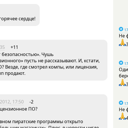
горячее сердце!
17
Не 
:35
+11
т безопасностью». Чушь
ионного» пусть не рассказывают. И, кстати,
17
? Везде, где смотрел компы, или лицензия,
Оди
мп продают.
бер
2012, 17:50
-2
17
лицензионное ПО?
Не 
овном пиратские программы открыто
больших магазинах». Плюс, в новости нигде