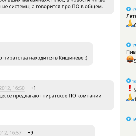
ные системы, а говорится про ПО в общем.
17
Лет
17
Пив
р пиратства находится в Кишинёве ;)
16
2012, 16:50
+1
дессе предлагают пиратское ПО компании
16
12, 16:57
+9