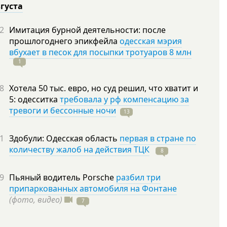
вгуста
2
Имитация бурной деятельности: после
прошлогоднего эпикфейла
одесская мэрия
вбухает в песок для посыпки тротуаров 8 млн
1
8
Хотела 50 тыс. евро, но суд решил, что хватит и
5: одесситка
требовала у рф компенсацию за
тревоги и бессонные ночи
13
1
Здобули: Одесская область
первая в стране по
количеству жалоб на действия ТЦК
8
9
Пьяный водитель Porsche
разбил три
припаркованных автомобиля на Фонтане
(фото, видео)
7