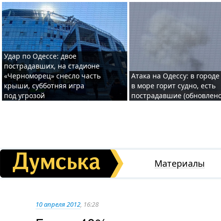
Удар по Одессе: двое
пострадавших, на стадионе
«Черноморец» снесло часть
Атака на Одессу: в городе
крыши, субботняя игра
в море горит судно, есть
под угрозой
пострадавшие (обновлено
Материалы
10 апреля 2012
, 16:28