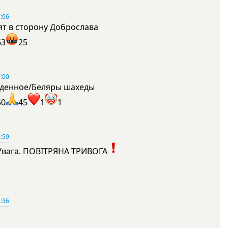
:06
ят в сторону Доброслава
63
25
:00
денное/Беляры шахеды
50
45
1
1
:59
Увага. ПОВІТРЯНА ТРИВОГА
1
:36