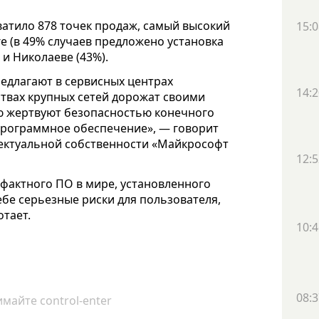
ватило 878 точек продаж, самый высокий
15:0
е (в 49% случаев предложено установка
и Николаеве (43%).
едлагают в сервисных центрах
14:2
ствах крупных сетей дорожат своими
ую жертвуют безопасностью конечного
программное обеспечение», — говорит
ектуальной собственности «Майкрософт
12:5
фактного ПО в мире, установленного
себе серьезные риски для пользователя,
отает.
10:4
08:3
майте control-enter