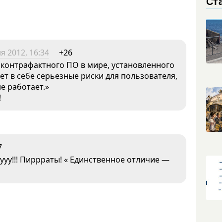
Ст
я 2012, 16:34
+26
контрафактного ПО в мире, установленного
сет в себе серьезные риски для пользователя,
е работает.»
!
7
ууу!!! Пиррраты! « Единственное отличие —