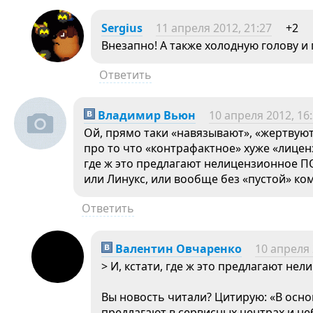
Sergius
11 апреля 2012, 21:27
+2
Внезапно! А также холодную голову и 
Ответить
Владимир Вьюн
10 апреля 2012, 16
Ой, прямо таки «навязывают», «жертвую
про то что «контрафактное» хуже «лиценз
где ж это предлагают нелицензионное ПО
или Линукс, или вообще без «пустой» ко
Ответить
Валентин Овчаренко
10 апреля 
> И, кстати, где ж это предлагают не
Вы новость читали? Цитирую: «В осн
предлагают в сервисных центрах и не