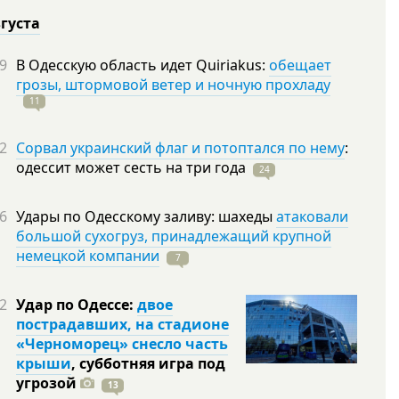
вгуста
9
В Одесскую область идет Quiriakus:
обещает
грозы, штормовой ветер и ночную прохладу
11
2
Сорвал украинский флаг и потоптался по нему
:
одессит может сесть на три
года
24
6
Удары по Одесскому заливу: шахеды
атаковали
большой сухогруз, принадлежащий крупной
немецкой компании
7
2
Удар по Одессе:
двое
пострадавших, на стадионе
«Черноморец» снесло часть
крыши
, субботняя игра под
угрозой
13