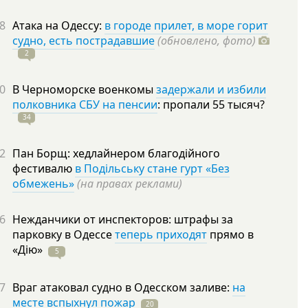
8
Атака на Одессу:
в городе прилет, в море горит
судно, есть пострадавшие
(обновлено, фото)
2
0
В Черноморске военкомы
задержали и избили
полковника СБУ на пенсии
: пропали 55
тысяч?
34
2
Пан Борщ: хедлайнером благодійного
фестивалю
в Подільську стане гурт «Без
обмежень»
(на правах реклами)
6
Нежданчики от инспекторов: штрафы за
парковку в Одессе
теперь приходят
прямо в
«Дію»
5
7
Враг атаковал судно в Одесском заливе:
на
месте вспыхнул пожар
20