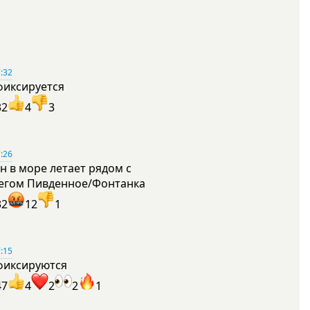
:32
фиксируется
32
4
3
:26
н в море летает рядом с
егом Пивденное/Фонтанка
32
12
1
:15
фиксируются
47
4
2
2
1