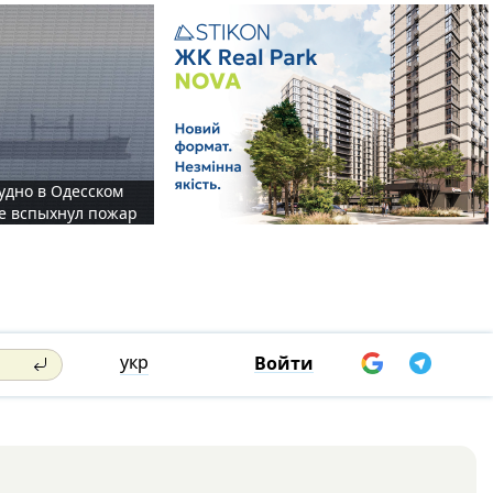
судно в Одесском
те вспыхнул пожар
укр
Войти