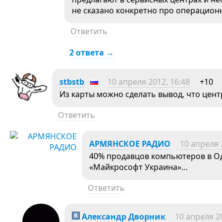
не сказано конкретно про операцион
Ответить
2 ответа →
stbstb
10 апреля 2012, 16:48
+10
Из карты можно сделать вывод, что цент
Ответить
АРМЯНСКОЕ РАДИО
10 апреля 
40% продавцов компьютеров в О
«Майкрософт Украина»…
Ответить
Александр Дворник
10 апреля 20