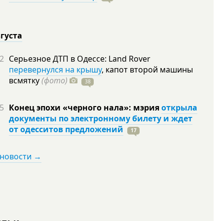
вгуста
2
Серьезное ДТП в Одессе: Land Rover
перевернулся на крышу
, капот второй машины
всмятку
(фото)
38
5
Конец эпохи «черного нала»: мэрия
открыла
документы по электронному билету и ждет
от одесситов предложений
17
 новости →