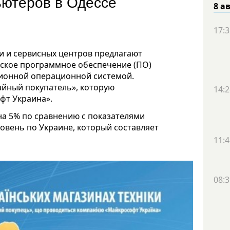
ьютеров в Одессе
8 а
17:3
и и сервисных центров предлагают
ское программное обеспечение (ПО)
зионной операционной системой.
айный покупатель», которую
14:2
фт Украина».
на 5% по сравнению с показателями
ровень по Украине, который составляет
11:4
08:3