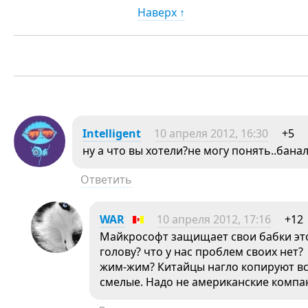
Наверх ↑
Intelligent
10 апреля 2012, 16:30
+5
ну а что вы хотели?не могу понять..бан
Ответить
WAR
10 апреля 2012, 17:16
+12
Майкрософт защищает свои бабки это
голову? что у нас проблем своих нет
жим-жим? Китайцы нагло копируют все
смелые. Надо не американские компа