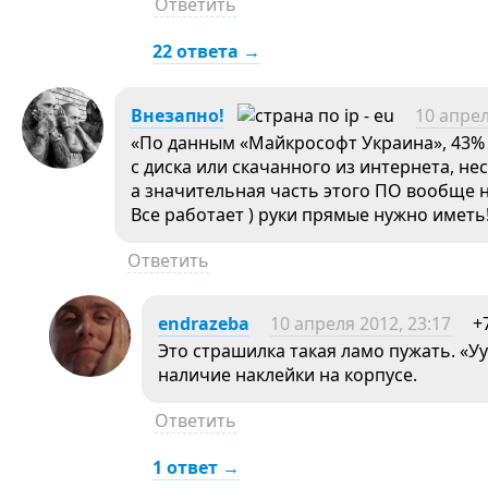
Ответить
22 ответа →
Внезапно!
10 апрел
«По данным «Майкрософт Украина», 43% 
с диска или скачанного из интернета, не
а значительная часть этого ПО вообще н
Все работает ) руки прямые нужно иметь
Ответить
endrazeba
10 апреля 2012, 23:17
+
Это страшилка такая ламо пужать. «Уу
наличие наклейки на корпусе.
Ответить
1 ответ →