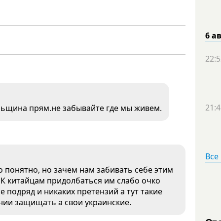
6 а
22:5
21:4
альщина прям.не забывайте где мы живем.
Все
 понятно, но зачем нам забивать себе этим
? К китайцам придолбаться им слабо очко
 подряд и никаких претензий а тут такие
нии защищать а свои украинские.