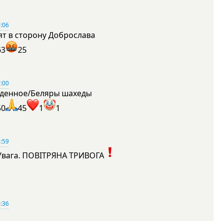
:06
ят в сторону Доброслава
63
25
:00
денное/Беляры шахеды
50
45
1
1
:59
Увага. ПОВІТРЯНА ТРИВОГА
1
:36