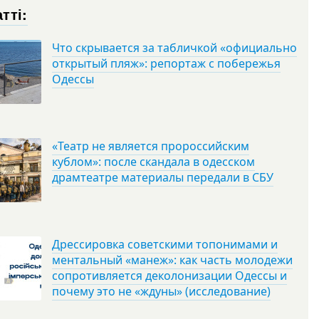
тті:
Что скрывается за табличкой «официально
открытый пляж»: репортаж с побережья
Одессы
«Театр не является пророссийским
кублом»: после скандала в одесском
драмтеатре материалы передали в СБУ
Дрессировка советскими топонимами и
ментальный «манеж»: как часть молодежи
сопротивляется деколонизации Одессы и
почему это не «ждуны» (исследование)