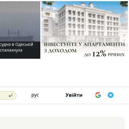
судно в Одеській
і спалахнула
рус
Увійти