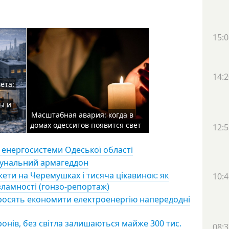
15:0
14:2
ета:
ы и
Масштабная авария: когда в
домах одесситов появится свет
12:5
% енергосистеми Одеської області
комунальний армагеддон
ети на Черемушках і тисяча цікавинок: як
10:4
зламності (гонзо-репортаж)
 просять економити електроенергію напередодні
онів, без світла залишаються майже 300 тис.
08:3