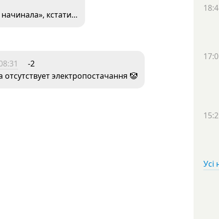
18:4
 начинала», кстати…
17:0
08:31
-2
а отсутствует электропостачання 🤡
15:2
Усі