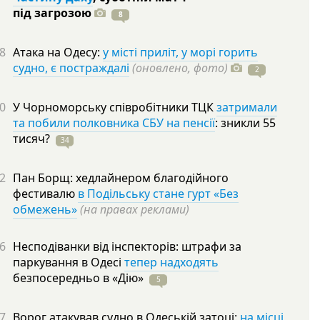
під
загрозою
8
8
Атака на Одесу:
у місті приліт, у морі горить
судно, є постраждалі
(оновлено, фото)
2
0
У Чорноморську співробітники ТЦК
затримали
та побили полковника СБУ на пенсії
: зникли 55
тисяч?
34
2
Пан Борщ: хедлайнером благодійного
фестивалю
в Подільську стане гурт «Без
обмежень»
(на правах реклами)
6
Несподіванки від інспекторів: штрафи за
паркування в Одесі
тепер надходять
безпосередньо в
«Дію»
5
7
Ворог атакував судно в Одеській затоці:
на місці