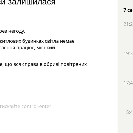
си залишилася
7 с
21:2
рез негоду.
житлових будинках світла немає
тлення працює, міський
19:3
, що вся справа в обриві повітряних
17:4
искайте control-enter
15:4