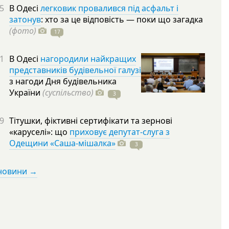
5
В Одесі
легковик провалився під асфальт і
затонув
: хто за це відповість — поки що загадка
(фото)
17
1
В Одесі
нагородили найкращих
представників будівельної галузі
з нагоди Дня будівельника
України
(суспільство)
3
9
Тітушки, фіктивні сертифікати та зернові
«каруселі»: що
приховує депутат-слуга з
Одещини «Саша-мішалка»
3
 новини →