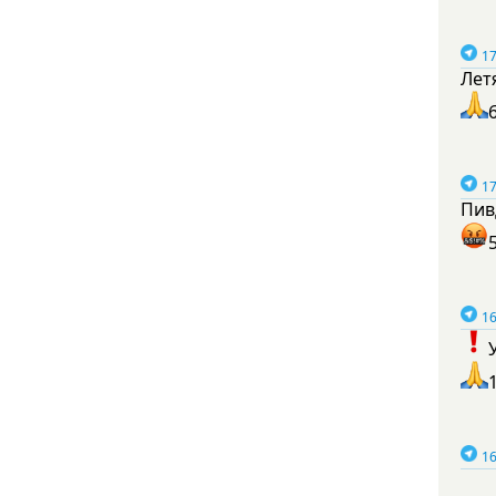
17
Лет
17
Пив
16
16