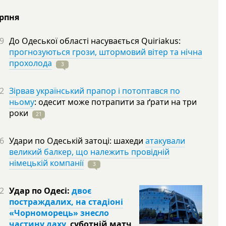
ерпня
9
До Одеської області насувається Quiriakus:
прогнозуються грози, штормовий вітер та нічна
прохолода
3
2
Зірвав український прапор і потоптався по
ньому
: одесит може потрапити за ґрати на три
роки
21
6
Удари по Одеській затоці: шахеди
атакували
великий балкер, що належить провідній
німецькій компанії
3
2
Удар по Одесі:
двоє
постраждалих, на стадіоні
«Чорноморець» знесло
частину даху
, суботній матч