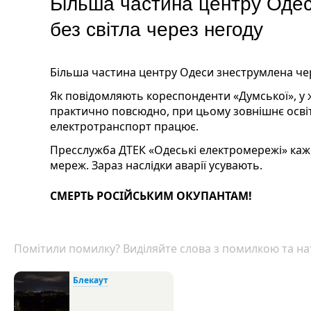
Більша частина центру Оде
без світла через негоду
Більша частина центру Одеси знеструмлена че
Як повідомляють кореспонденти «Думської», у 
практично повсюдно, при цьому зовнішнє осві
електротранспорт працює.
Пресслужба ДТЕК «Одеські електромережі» каже
мереж. Зараз наслідки аварії усувають.
СМЕРТЬ РОСІЙСЬКИМ ОКУПАНТАМ!
Помітили помилку? Виділяйте слова з помилкою та нат
Блекаут