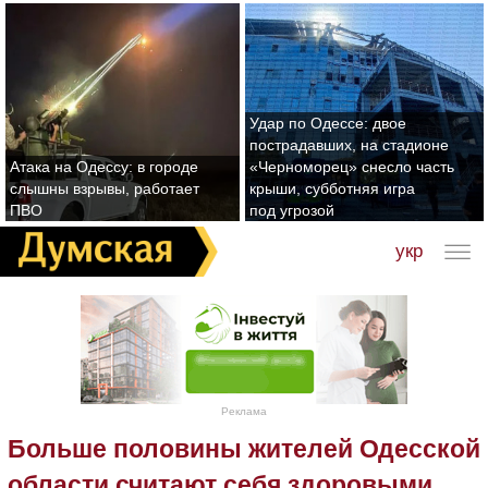
Удар по Одессе: двое
пострадавших, на стадионе
Атака на Одессу: в городе
«Черноморец» снесло часть
слышны взрывы, работает
крыши, субботняя игра
ПВО
под угрозой
укр
Реклама
Больше половины жителей Одесской
области считают себя здоровыми,