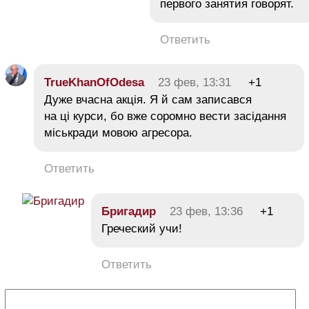
первого занятия говорят.
Ответить
TrueKhanOfOdesa
23 фев, 13:31
+1
Дуже вчасна акція. Я й сам записався
на ці курси, бо вже соромно вести засідання
міськради мовою агресора.
Ответить
Бригадир
23 фев, 13:36
+1
Греческий учи!
Ответить