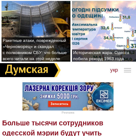
Ракетные атаки, поврежденный
«Черноморец» и скандал
с полковником СБУ: что больше
Историческая жара: Одесса
всего читали на этой неделе
побила рекорд 1963 года
укр
Реклама
Больше тысячи сотрудников
одесской мэрии будут учить