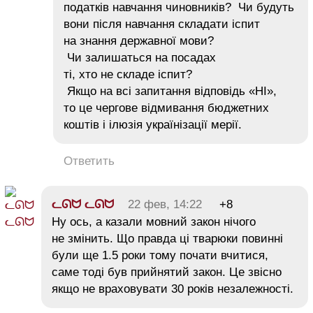
податків навчання чиновників? Чи будуть
вони після навчання складати іспит
на знання державної мови?
Чи залишаться на посадах
ті, хто не складе іспит?
Якщо на всі запитання відповідь «НІ»,
то це чергове відмивання бюджетних
коштів і ілюзія українізації мерії.
Ответить
ᓚᘏᗢ ᓚᘏᗢ
22 фев, 14:22
+8
Ну ось, а казали мовний закон нічого
не змінить. Що правда ці тварюки повинні
були ще 1.5 роки тому почати вчитися,
саме тоді був прийнятий закон. Це звісно
якщо не враховувати 30 років незалежності.