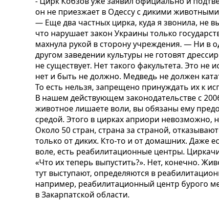
- Цирк Кобзов уже заявил официально и подтв
он не приезжает в Одессу с дикими животными
— Еще два частных цирка, куда я звонила, не 
что нарушает закон Украины только государст
махнула рукой в сторону учреждения. — Ни в 
другом заведении культуры не готовят дресси
не существует. Нет такого факультета. Это не и
нет и быть не должно. Медведь не должен катат
То есть нельзя, запрещено принуждать их к и
В нашем действующем законодательстве с 2006
животное лишаете воли, вы обязаны ему предо
средой. Этого в цирках априори невозможно, ни
Около 50 стран, страна за страной, отказываю
только от диких. Кто-то и от домашних. Даже 
воле, есть реабилитационные центры. Циркачи
«Что их теперь выпустить?». Нет, конечно. Жив
тут выступают, определяются в реабилитационн
например, реабилитационный центр бурого ме
в Закарпатской области.