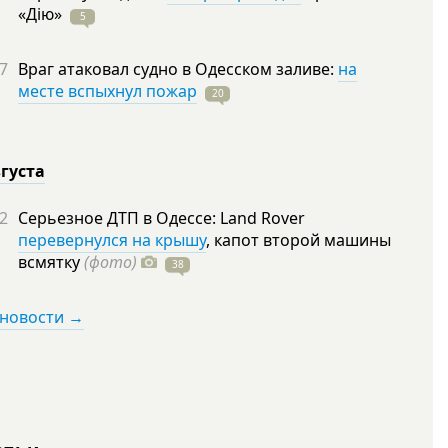
«Дію»
5
7
Враг атаковал судно в Одесском заливе:
на
месте вспыхнул пожар
20
вгуста
2
Серьезное ДТП в Одессе: Land Rover
перевернулся на крышу
, капот второй машины
всмятку
(фото)
38
 новости →