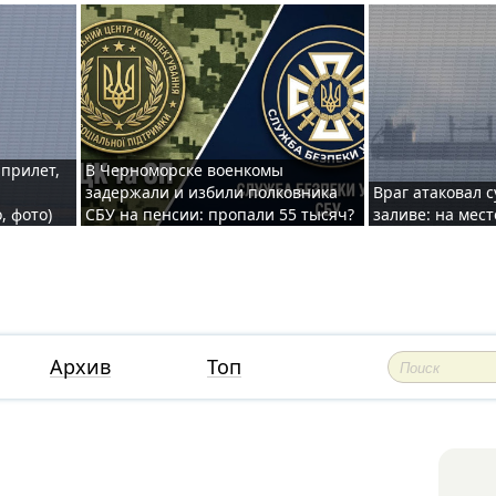
 прилет,
В Черноморске военкомы
задержали и избили полковника
Враг атаковал 
, фото)
СБУ на пенсии: пропали 55 тысяч?
заливе: на мес
Архив
Топ