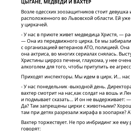
ЦЫГАНЕ, МЕДВЕДИ И ВАХТЕР
Возле одесских зоозащитников стоит девушка
расположенного во Львовской области. Ей уж
у циркачей.
- У нас в приюте живет медведица Христя, — 
— Она из передвижного цирка. Ее мы забирали 
с организацией ветеранов АТО, полицией. Она
она актриса, во многих сериалах снялась. Выст
Христины цирроз печени, глаукома, у нее очен
алкоголем для того, чтобы притупить ее агре
Приходят инспекторы. Мы идем в цирк. И… нас н
- У нас понедельник -выходной день. Директор
вахтер смотрит на нас,как солдат на вошь и Ле
и подмывает сказать… И он не выдерживает: —
Да? Там запрещены цирки с животными? Хорошо
там при детях разрезали жирафа в зоопарке? 
Вахтер торжествует. Не про инбридинг же ему
говорят: