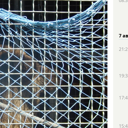
08:3
7 а
21:2
19:3
17:4
15:4