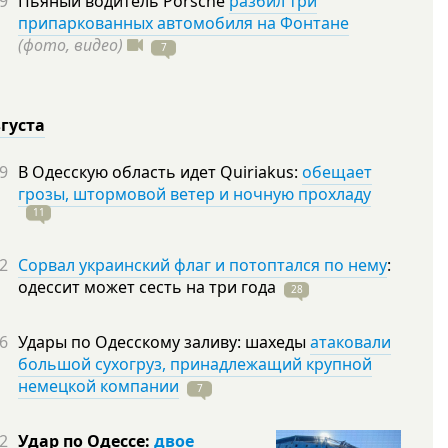
9
Пьяный водитель Porsche
разбил три
припаркованных автомобиля на Фонтане
(фото, видео)
7
вгуста
9
В Одесскую область идет Quiriakus:
обещает
грозы, штормовой ветер и ночную прохладу
11
2
Сорвал украинский флаг и потоптался по нему
:
одессит может сесть на три
года
28
6
Удары по Одесскому заливу: шахеды
атаковали
большой сухогруз, принадлежащий крупной
немецкой компании
7
2
Удар по Одессе:
двое