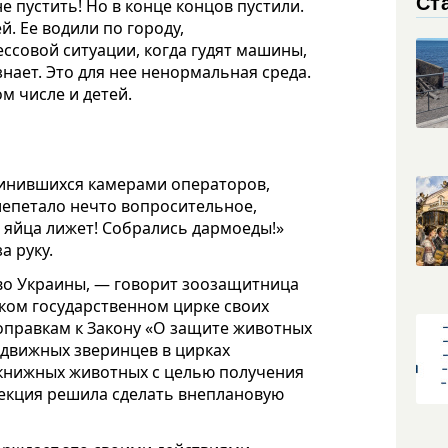
Ст
е пустить! Но в конце концов пустили.
. Ее водили по городу,
ессовой ситуации, когда гудят машины,
 знает. Это для нее ненормальная среда.
м числе и детей.
инившихся камерами операторов,
олепетало нечто вопросительное,
а яйца лижет! Собрались дармоеды!»
а руку.
во Украины, — говорит зоозащитница
ском государственном цирке своих
поправкам к Закону «О защите животных
движных зверинцев в цирках
книжных животных с целью получения
пекция решила сделать внеплановую