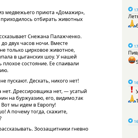
17
 из медвежьего приюта «Домажир»,
Лет
е приходилось отбирать животных
рассказывает Снежана Палажченко.
до двух часов ночи. Вместе
17
 не только цирковое животное,
Пив
упала в цыганских шоу. У нашей
ь плохое состояние. Ее спаивали
ссию.
е пускают. Дескать, никого нет!
16
а нет. Дрессировщика нет, — усатый
нин на буржуазию, его, видимо,так
 Вот мы идем в Европу!
! А почему тогда, скажите,
А?
16
 рассказывать. Зоозащитники гневно