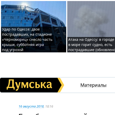
Удар по Одессе: двое
пострадавших, на стадионе
«Черноморец» снесло часть
Атака на Одессу: в городе
крыши, субботняя игра
в море горит судно, есть
под угрозой
пострадавшие (обновлено
Материалы
16 августа 2018
, 18:16