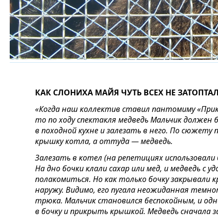
КАК СЛОНИХА МАЙЯ ЧУТЬ ВСЕХ НЕ ЗАТОПТА
«Когда наш коллектив ставил пантомиму «Прик
то по ходу спектакля медведь Мальчик должен
в походной кухне и залезать в него. По сюжет
крышку котла, а оттуда — медведь.
Залезать в котел (на репетициях использовали 
На дно бочки клали сахар или мед, и медведь с 
полакомиться. Но как только бочку закрывали к
наружу. Видимо, его пугала неожиданная темнот
трюка. Мальчик становился беспокойным, и од
в бочку и прикрыть крышкой. Медведь сначала за