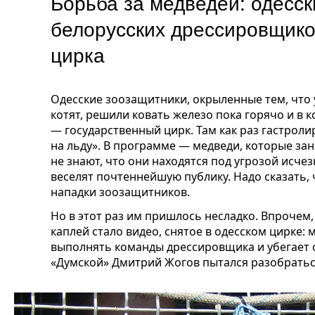
Борьба за медведей: одесс
белорусских дрессировщико
цирка
Одесские зоозащитники, окрыленные тем, что
котят, решили ковать железо пока горячо и в к
— государственный цирк. Там как раз гастроли
на льду». В программе — медведи, которые зан
не знают, что они находятся под угрозой исчез
веселят почтеннейшую публику. Надо сказать, 
нападки зоозащитников.
Но в этот раз им пришлось несладко. Впрочем
каплей стало видео, снятое в одесском цирке:
выполнять команды дрессировщика и убегает 
«Думской» Дмитрий Жогов пытался разобраться