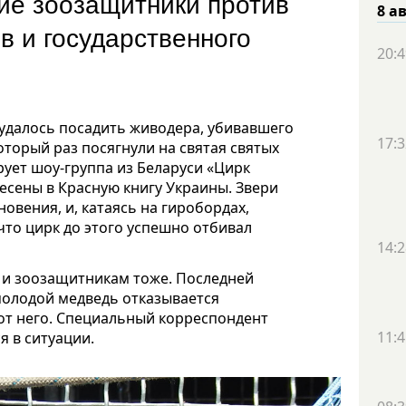
кие зоозащитники против
8 а
в и государственного
20:4
 удалось посадить живодера, убивавшего
17:3
оторый раз посягнули на святая святых
рует шоу-группа из Беларуси «Цирк
есены в Красную книгу Украины. Звери
новения, и, катаясь на гиробордах,
что цирк до этого успешно отбивал
14:2
, и зоозащитникам тоже. Последней
 молодой медведь отказывается
от него. Специальный корреспондент
11:4
 в ситуации.