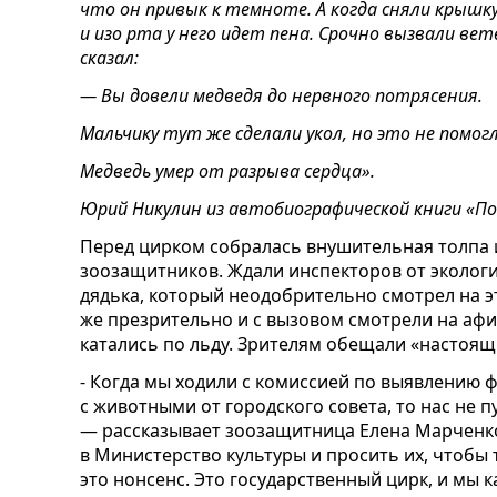
что он привык к темноте. А когда сняли крышку
и изо рта у него идет пена. Срочно вызвали ве
сказал:
— Вы довели медведя до нервного потрясения.
Мальчику тут же сделали укол, но это не помогл
Медведь умер от разрыва сердца».
Юрий Никулин из автобиографической книги «П
Перед цирком собралась внушительная толпа и
зоозащитников. Ждали инспекторов от экологи
дядька, который неодобрительно смотрел на э
же презрительно и с вызовом смотрели на афиш
катались по льду. Зрителям обещали «настоящи
- Когда мы ходили с комиссией по выявлению 
с животными от городского совета, то нас не пу
— рассказывает зоозащитница Елена Марченк
в Министерство культуры и просить их, чтобы 
это нонсенс. Это государственный цирк, и мы 