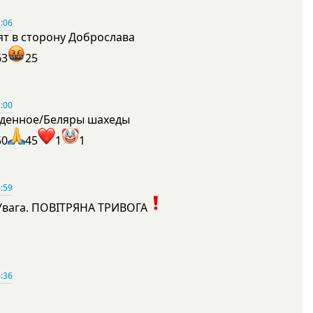
:06
ят в сторону Доброслава
63
25
:00
денное/Беляры шахеды
50
45
1
1
:59
Увага. ПОВІТРЯНА ТРИВОГА
1
:36