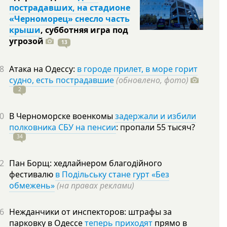
пострадавших, на стадионе
«Черноморец» снесло часть
крыши
, субботняя игра под
угрозой
13
8
Атака на Одессу:
в городе прилет, в море горит
судно, есть пострадавшие
(обновлено, фото)
2
0
В Черноморске военкомы
задержали и избили
полковника СБУ на пенсии
: пропали 55
тысяч?
34
2
Пан Борщ: хедлайнером благодійного
фестивалю
в Подільську стане гурт «Без
обмежень»
(на правах реклами)
6
Нежданчики от инспекторов: штрафы за
парковку в Одессе
теперь приходят
прямо в