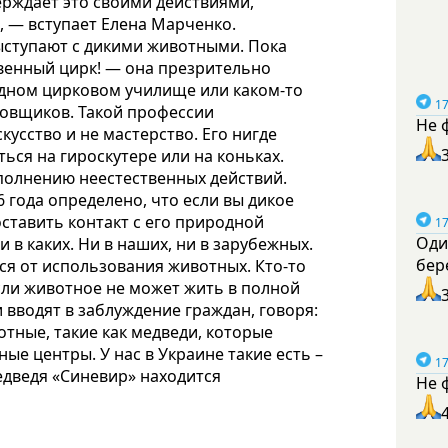
ерждает это своими действиями,
, — вступает Елена Марченко.
выступают с дикими животными. Пока
венный цирк! — она презрительно
одном цирковом училище или каком-то
17
ровщиков. Такой профессии
Не 
скусство и не мастерство. Его нигде
ься на гироскутере или на коньках.
сполнению неестественных действий.
 года определено, что если вы дикое
ставить контакт с его природной
17
Оди
 в каких. Ни в наших, ни в зарубежных.
бер
тся от использования животных. Кто-то
если животное не может жить в полной
 вводят в заблуждение граждан, говоря:
отные, такие как медведи, которые
ые центры. У нас в Украине такие есть –
17
дведя «Синевир» находится
Не 