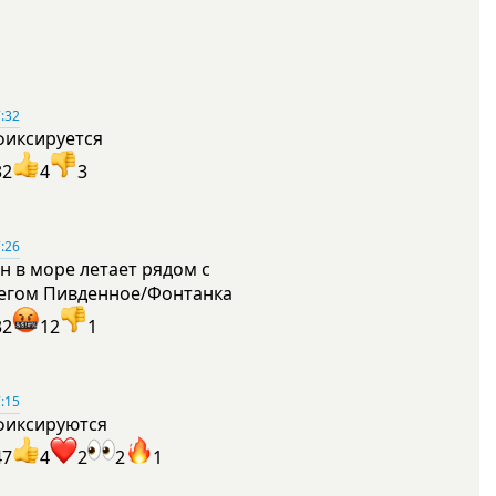
:32
фиксируется
32
4
3
:26
н в море летает рядом с
егом Пивденное/Фонтанка
32
12
1
:15
фиксируются
47
4
2
2
1