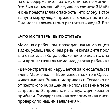
на его содержание. Поэтому они нас не могли н
Это был нашумевший случай со слонихой Майей
и она представляла опасность. Что слону в стр
тычут в морду люди, придет в голову, никто не
Она могла элементарно растоптать людей. В то
«ЧТО ИХ ТЕПЕРЬ, ВЫПУСТИТЬ?»
Мамаша с ребенком, проходившая мимо ощет
видно, услышала, о чем речь, и когда дитя пр
зло ответила: «Когда собаке нечего делать, он
— и прошествовала мимо нас, дергая ребенка з
- Демонстративно нарушается законодательст
Елена Марченко. — Всем известно, что в Одес
животных нет. Значит, их привозят. Согласно 
от жестокого обращения» использование пере
запрещено. Запрещена и эксплуатация красно
прибыли. Государственная экологическая инс
проверку по нашим заявлениям.