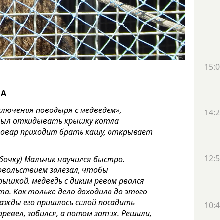
15:0
ЛА
лючения поводыря с медведем»,
14:2
 был откидывать крышку котла
у повар приходит брать кашу, открывает
12:5
бочку) Мальчик научился быстро.
удовольствием залезал, чтобы
рышкой, медведь с диким ревом рвался
а. Как только дело доходило до этого
нажды его пришлось силой посадить
10:4
ревел, забился, а потом затих. Решили,