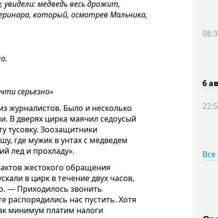
, увидели: медведь весь дрожит,
теринара, который, осмотрев Мальчика,
08:3
о.
6 а
очти серьезно»
22:5
з журналистов. Было и несколько
и. В дверях цирка маячил седоусый
ту тусовку. Зоозащитники
у, где мужик в унтах с медведем
й лед и прохладу».
Все
фактов жестокого обращения
скали в цирк в течение двух часов,
о. — Приходилось звонить
те распорядились нас пустить. Хотя
как минимум платим налоги