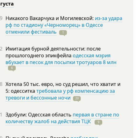
вгуста
9
Никакого Вакарчука и Могилевской:
из-за удара
рф по стадиону «Черноморец» в Одессе
отменили фестиваль
1
2
Имитация бурной деятельности: после
прошлогоднего эпикфейла
одесская мэрия
вбухает в песок для посыпки тротуаров 8 млн
6
8
Хотела 50 тыс. евро, но суд решил, что хватит и
5: одесситка
требовала у рф компенсацию за
тревоги и бессонные ночи
20
1
Здобули: Одесская область
первая в стране по
количеству жалоб на действия ТЦК
9