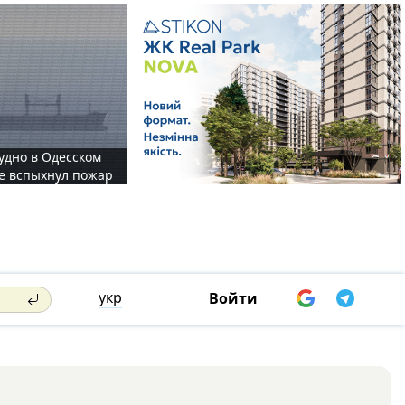
судно в Одесском
те вспыхнул пожар
укр
Войти