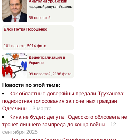
Анатолий Урбанский
народный депутат Украины
59 новостей
Блок Петра Порошенко
101 новость
,
5014 фото
Децентрализация в
Украине
99 новостей
,
2198 фото
Новости по этой теме:
Как областные доверяйцы предали Труханова:
подноготная голосования за почетных граждан
Одесчины
-
3 марта
Кина не будет: депутат Одесского облсовета не
тронет лишнего зампреда до конца войны
-
12
сентября 2025