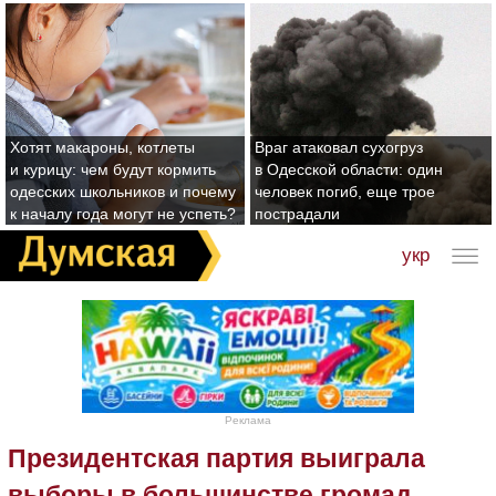
Хотят макароны, котлеты
Враг атаковал сухогруз
и курицу: чем будут кормить
в Одесской области: один
одесских школьников и почему
человек погиб, еще трое
к началу года могут не успеть?
пострадали
укр
Реклама
Президентская партия выиграла
выборы в большинстве громад