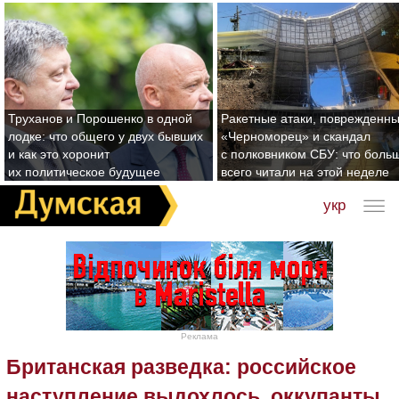
Труханов и Порошенко в одной
Ракетные атаки, поврежденн
лодке: что общего у двух бывших
«Черноморец» и скандал
и как это хоронит
с полковником СБУ: что боль
их политическое будущее
всего читали на этой неделе
укр
Реклама
Британская разведка: российское
наступление выдохлось, оккупанты