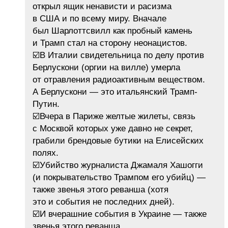
открыл ящик ненависти и расизма
в США и по всему миру. Вначале
был Шарлоттсвилл как пробный камень
и Трамп стал на сторону неонацистов.
☑️В Италии свидетельница по делу против
Берлускони (оргии на вилле) умерла
от отравления радиоактивным веществом.
А Берлускони — это итальянский Трамп-
Путин.
☑️Вчера в Париже желтые жилеты, связь
с Москвой которых уже давно не секрет,
грабили брендовые бутики на Елисейских
полях.
☑️Убийство журналиста Джамаля Хашогги
(и покрывательство Трампом его убийц) —
также звенья этого реванша (хотя
это и события не последних дней).
☑️И вчерашние события в Украине — также
звенья этого реванша.