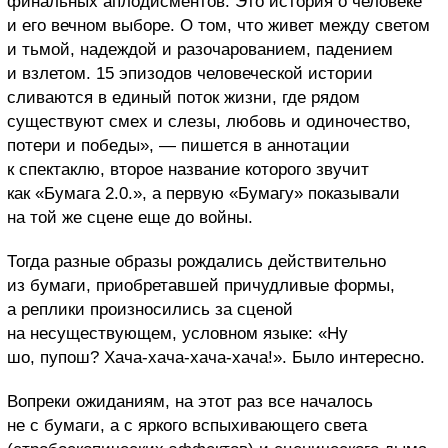
финальных аплодисментов. Это история о человеке
и его вечном выборе. О том, что живет между светом
и тьмой, надеждой и разочарованием, падением
и взлетом. 15 эпизодов человеческой истории
сливаются в единый поток жизни, где рядом
существуют смех и слезы, любовь и одиночество,
потери и победы», — пишется в аннотации
к спектаклю, второе название которого звучит
как «Бумага 2.0.», а первую «Бумагу» показывали
на той же сцене еще до войны.
Тогда разные образы рождались действительно
из бумаги, приобретавшей причудливые формы,
а реплики произносились за сценой
на несуществующем, условном языке: «Ну
шо, пупош? Хача-хача-хача-хача!». Было интересно.
Вопреки ожиданиям, на этот раз все началось
не с бумаги, а с яркого вспыхивающего света