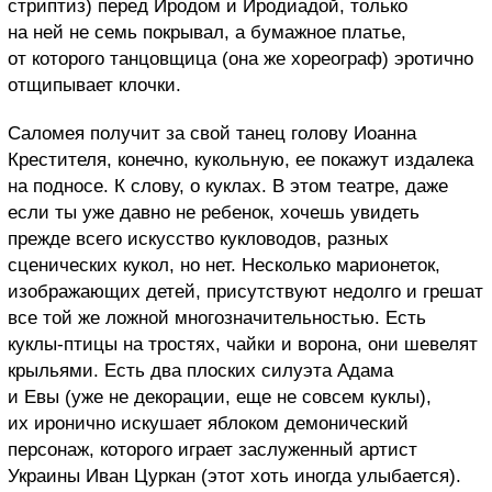
стриптиз) перед Иродом и Иродиадой, только
на ней не семь покрывал, а бумажное платье,
от которого танцовщица (она же хореограф) эротично
отщипывает клочки.
Саломея получит за свой танец голову Иоанна
Крестителя, конечно, кукольную, ее покажут издалека
на подносе. К слову, о куклах. В этом театре, даже
если ты уже давно не ребенок, хочешь увидеть
прежде всего искусство кукловодов, разных
сценических кукол, но нет. Несколько марионеток,
изображающих детей, присутствуют недолго и грешат
все той же ложной многозначительностью. Есть
куклы-птицы на тростях, чайки и ворона, они шевелят
крыльями. Есть два плоских силуэта Адама
и Евы (уже не декорации, еще не совсем куклы),
их иронично искушает яблоком демонический
персонаж, которого играет заслуженный артист
Украины Иван Цуркан (этот хоть иногда улыбается).