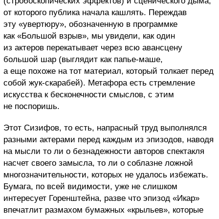
(стробоскопических эффектов) и сценического дыма,
от которого публика начала кашлять. Переждав
эту «увертюру», обозначенную в программке
как «Большой взрыв», мы увидели, как один
из актеров перекатывает через всю авансцену
большой шар (выглядит как папье-маше,
а еще похоже на тот материал, который толкает перед
собой жук-скарабей). Метафора есть стремление
искусства к бесконечности смыслов, с этим
не поспоришь.
Этот Сизифов, то есть, напрасный труд выполнялся
разными актерами перед каждым из эпизодов, наводя
на мысли то ли о безнадежности авторов спектакля
насчет своего замысла, то ли о соблазне ложной
многозначительности, которых не удалось избежать.
Бумага, по всей видимости, уже не слишком
интересует Горенштейна, разве что эпизод «Икар»
впечатлит размахом бумажных «крыльев», которые