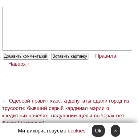
Правила
Наверх ↑
← Одессой правит хаос, а депутаты сдали город из
трусости: бывший серый кардинал мэрии о
кредитных качелях, надувании щек и выборах без
ботов (интервью)
Ми використовуємо
cookies
Ok
×
→ Махинации на ремонтах котельной: под прицелом