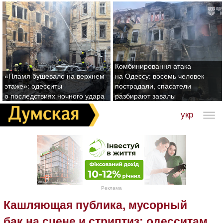
Комбинировання атака
«Пламя бушевало на верхнем
на Одессу: восемь человек
этаже»: одесситы
пострадали, спасатели
о последствиях ночного удара
разбирают завалы
укр
Реклама
Кашляющая публика, мусорный
бак на сцене и стриптиз: одесситам