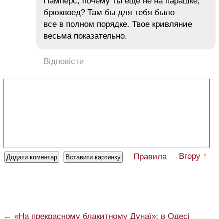
Памперс, почему ты еще не на парашке,
брюквоед? Там бы для тебя было
все в полном порядке. Твое кривляние
весьма показательно.
Відповісти
Вгору ↑
Правила
← «На прекрасному блакитному Дунаї»: в Одесі