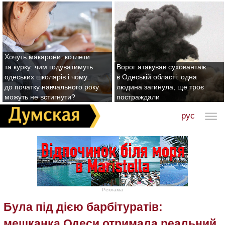
Хочуть макарони, котлети
та курку: чим годуватимуть
Ворог атакував суховантаж
одеських школярів і чому
в Одеській області: одна
до початку навчального року
людина загинула, ще троє
можуть не встигнути?
постраждали
рус
Реклама
Була під дією барбітуратів:
мешканка Одеси отримала реальний