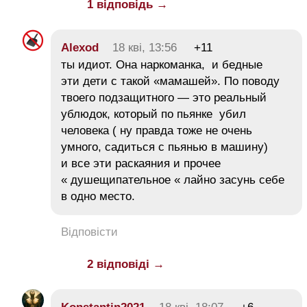
1 відповідь →
Alexod
18 кві, 13:56
+11
ты идиот. Она наркоманка, и бедные
эти дети с такой «мамашей». По поводу
твоего подзащитного — это реальный
ублюдок, который по пьянке убил
человека ( ну правда тоже не очень
умного, садиться с пьянью в машину)
и все эти раскаяния и прочее
« душещипательное « лайно засунь себе
в одно место.
Відповісти
2 відповіді →