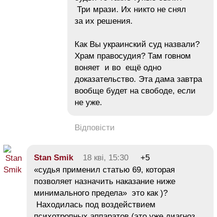
Три мрази. Их никто не снял
за их решения.
Как Вы украинский суд назвали?
Храм правосудия? Там говном
воняет и во ещё одно
доказательство. Эта дама завтра
вообще будет на свободе, если
не уже.
Відповісти
Stan Smik
18 кві, 15:30
+5
«судья применил статью 69, которая
позволяет назначить наказание ниже
минимального предела» это как )?
Находилась под воздействием
психотропных аппаратов (это уже диагноз