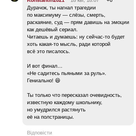
Konstantin2021
18 кві, 18:07
+6
Дурачок, ты нагнал трагедии
по максимуму — слёзы, смерть,
раскаяние, суд — прям давишь на эмоции
как дешёвый сериал.
Читаешь и думаешь: ну сейчас-то будет
хоть какая-то мысль, ради которой
всё это писалось.
И вот финал…
«Не садитесь пьяными за руль».
Гениально! 😆
Ты только что пересказал очевидность,
известную каждому школьнику,
но умудрился растянуть
её на полстраницы.
Відповісти