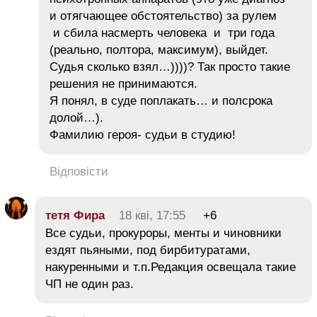
и отягчающее обстоятельство) за рулем
и сбила насмерть человека и три года
(реально, полтора, максимум), выйдет.
Судья сколько взял…))))? Так просто такие
решения не принимаются.
Я понял, в суде поплакать… и полсрока
долой…).
Фамилию героя- судьи в студию!
Відповісти
тетя Фира
18 кві, 17:55
+6
Все судьи, прокуроры, менты и чиновники
ездят пьяными, под бирбитуратами,
накуренными и т.п.Редакция освещала такие
ЧП не один раз.