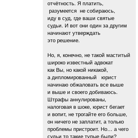
отчётность. Я платить,
разумеется не собираюсь,
иду в суд, где ваши святые
судьи. И вот они один за другим
начинают утверждать
это решение.
Но, я, конечно, не такой маститый
широко известный адвокат
как Вы, но какой никакой,
а дипломированный юрист
начинаю обжаловать все выше
и выше и своего добиваюсь.
Штрафы аннулированы,
налоговая в шоке, юрист бегает
и вопит, не трогайте его больше,
он ничего не заплатит, а только
проблемы пристроит. Но… а чего
судьи то такие тупые были?