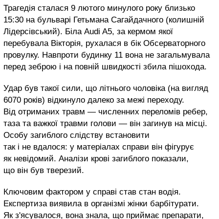
Трагедія сталася 9 лютого минулого року близько
15:30 на бульварі Гетьмана Сагайдачного (колишній
Лідерсівський). Біла Audi A5, за кермом якої
перебувала Вікторія, рухалася в бік Обсерваторного
провулку. Навпроти будинку 11 вона не загальмувала
перед зеброю і на повній швидкості збила пішохода.
Удар був такої сили, що літнього чоловіка (на вигляд
6070 років) відкинуло далеко за межі переходу.
Від отриманих травм — численних переломів ребер,
таза та важкої травми голови — він загинув на місці.
Особу загиблого слідству встановити
так і не вдалося: у матеріалах справи він фігурує
як невідомий. Аналізи крові загиблого показали,
що він був тверезий.
Ключовим фактором у справі став стан водія.
Експертиза виявила в організмі жінки барбітурати.
Як з'ясувалося, вона знала, що приймає препарати,