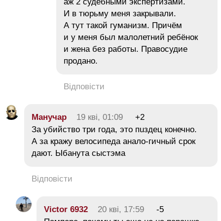
аж 2 судебными экспертизами.
И в тюрьму меня закрывали.
А тут такой гуманизм. Причём
и у меня был малолетний ребёнок
и жена без работы. Правосудие
продано.
Відповісти
Манучар
19 кві, 01:09
+2
За убийство три года, это пuздец конечно.
А за кражу велосипеда анало-гичный срок
дают. Ыбанута сыстэма
Відповісти
Victor 6932
20 кві, 17:59
-5