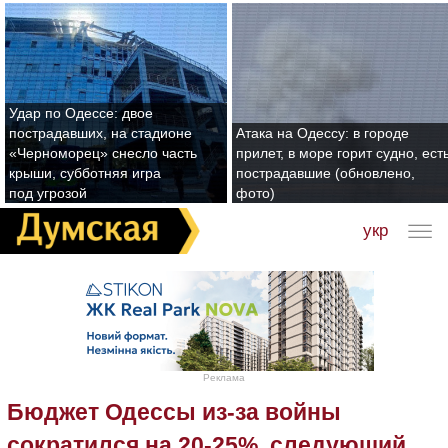
Удар по Одессе: двое
пострадавших, на стадионе
Атака на Одессу: в городе
«Черноморец» снесло часть
прилет, в море горит судно, ест
крыши, субботняя игра
пострадавшие (обновлено,
под угрозой
фото)
укр
Реклама
Бюджет Одессы из-за войны
сократился на 20-25%, следующий