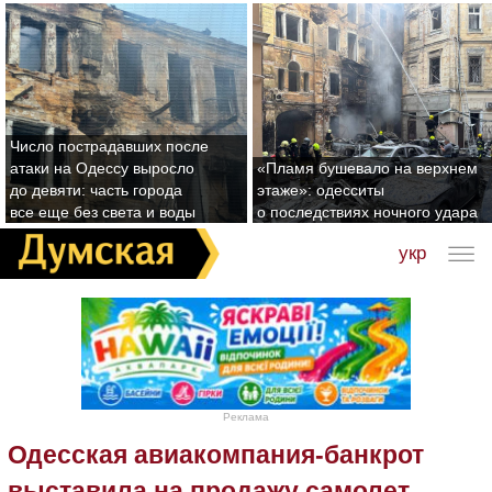
Число пострадавших после
атаки на Одессу выросло
«Пламя бушевало на верхнем
до девяти: часть города
этаже»: одесситы
все еще без света и воды
о последствиях ночного удара
укр
Реклама
Одесская авиакомпания-банкрот
выставила на продажу самолет