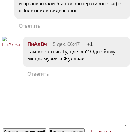
и организовали бы там кооперативное кафе
«Полёт» или видеосалон.
Ответить
ПнАлВч
5 дек, 06:47
+1
Там вже стояв Ту, і де він? Одне йому
місце- музей в Жулянах.
Ответить
Правила