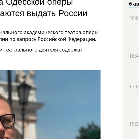
а Одесской оперы
6 а
раются выдать России
20:0
нального академического театра оперы
лии по запросу Российской Федерации.
ли театрального деятеля содержат
18:4
17:0
15:2