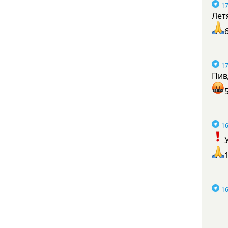
17
Лет
17
Пив
16
16