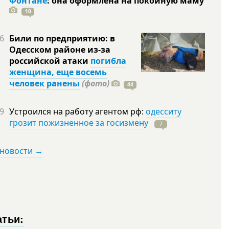
Фонтане
: она оформлена на покойную
маму
10
6
Били по предприятию: в
Одесском районе из-за
российской атаки
погибла
женщина, еще восемь
человек ранены
(фото)
44
9
Устроился на работу агентом рф:
одесситу
грозит пожизненное за госизмену
7
 новости →
атьи: