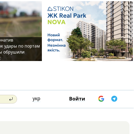
рнатив
ак удары по портам
ы обрушили
к
укр
Войти