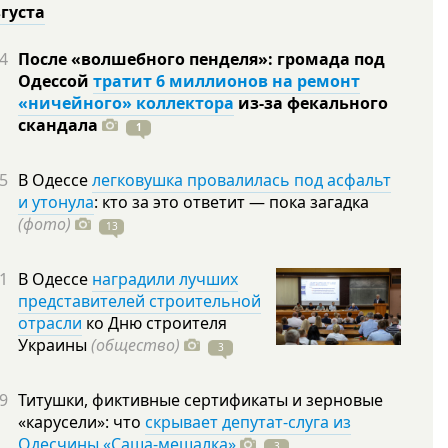
вгуста
4
После «волшебного пенделя»: громада под
Одессой
тратит 6 миллионов на ремонт
«ничейного» коллектора
из-за фекального
скандала
1
5
В Одессе
легковушка провалилась под асфальт
и утонула
: кто за это ответит — пока загадка
(фото)
13
1
В Одессе
наградили лучших
представителей строительной
отрасли
ко Дню строителя
Украины
(общество)
3
9
Титушки, фиктивные сертификаты и зерновые
«карусели»: что
скрывает депутат-слуга из
Одесчины «Саша-мешалка»
3