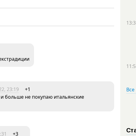
13:3
екстрадиции
11:5
2, 23:19
+1
Все
 и больше не покупаю итальянские
Ст
:31
+3