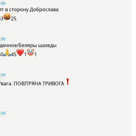
:06
ят в сторону Доброслава
63
25
:00
денное/Беляры шахеды
50
45
1
1
:59
Увага. ПОВІТРЯНА ТРИВОГА
1
:36