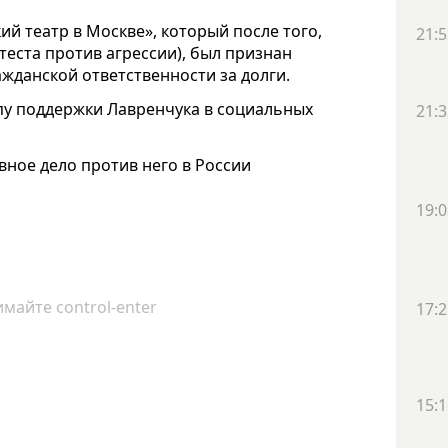
й театр в Москве», который после того,
21:5
отеста против агрессии), был признан
ажданской ответственности за долги.
пу поддержки Лавренчука в социальных
21:3
вное дело против него в России
19:0
майте control-enter
17:2
15:1