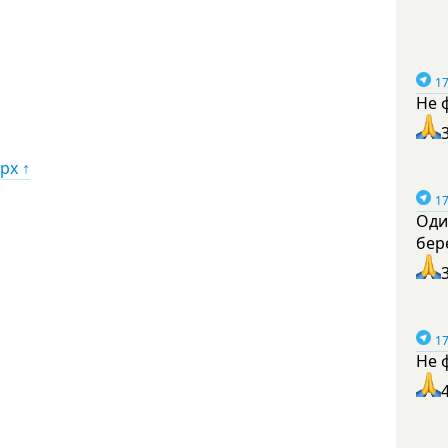
17
Не 
рх ↑
17
Оди
бер
17
Не 