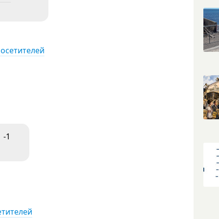
посетителей
-1
етителей