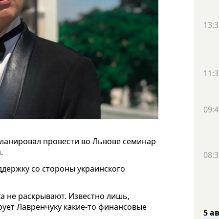
13:3
11:3
09:4
 планировал провести во Львове семинар
.
08:3
ддержку со стороны украинского
а не раскрывают. Известно лишь,
рует Лавренчуку какие-то финансовые
5 а