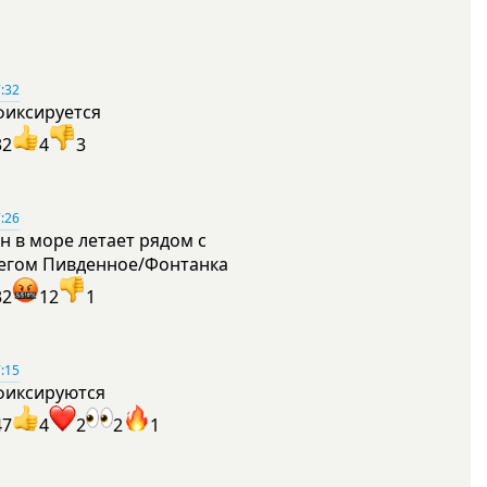
:32
фиксируется
32
4
3
:26
н в море летает рядом с
егом Пивденное/Фонтанка
32
12
1
:15
фиксируются
47
4
2
2
1