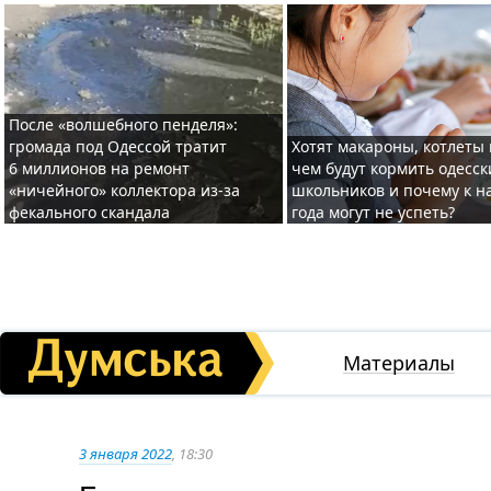
После «волшебного пенделя»:
громада под Одессой тратит
Хотят макароны, котлеты 
6 миллионов на ремонт
чем будут кормить одесск
«ничейного» коллектора из-за
школьников и почему к н
фекального скандала
года могут не успеть?
Материалы
3 января 2022
, 18:30