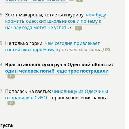
5
Хотят макароны, котлеты и курицу:
чем будут
кормить одесских школьников и почему к
началу года могут не успеть
?
13
5
Не только горки:
чем сегодня привлекает
гостей аквапарк Hawaii
(на правах рекламы)
4
Враг атаковал сухогруз в Одесской области:
один человек погиб, еще трое пострадали
31
7
Попалась на взятке:
чиновницу из Одесчины
отправили в СИЗО
с правом внесения залога
12
вгуста