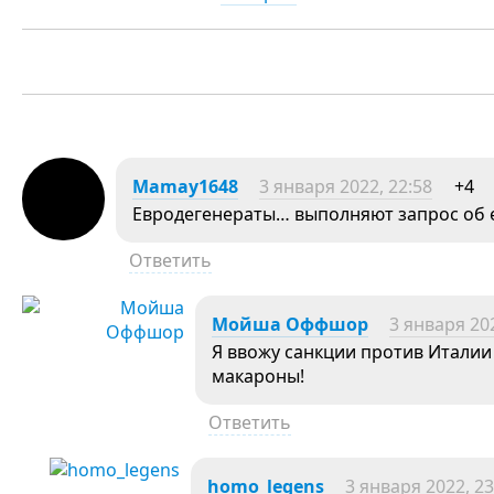
Mamay1648
3 января 2022, 22:58
+4
Евродегенераты… выполняют запрос об 
Ответить
Мойша Оффшор
3 января 202
Я ввожу санкции против Италии
макароны!
Ответить
homo_legens
3 января 2022, 23