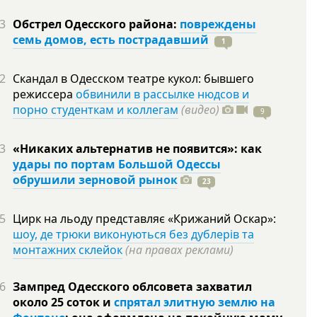
3
Обстрел Одесского района:
повреждены
семь домов, есть пострадавший
1
2
Скандал в Одесском театре кукол: бывшего
режиссера
обвинили в рассылке нюдсов и
порно студенткам и коллегам
(видео)
9
3
«Никаких альтернатив не появится»: как
удары по портам Большой Одессы
обрушили зерновой рынок
23
5
Цирк на льоду представляє «Крижаний Оскар»:
шоу, де трюки виконуються без дублерів та
монтажних склейок
(на правах реклами)
6
Зампред Одесского облсовета захватил
около 25 соток и
спрятал элитную землю на