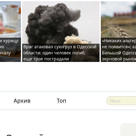
и курицу:
«Никаких альте
их
Враг атаковал сухогруз в Одесской
не появится»: к
ачалу
области: один человек погиб,
Большой Одесс
еще трое пострадали
зерновой рыно
Архив
Топ