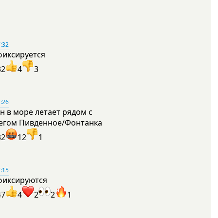
:32
фиксируется
32
4
3
:26
н в море летает рядом с
егом Пивденное/Фонтанка
32
12
1
:15
фиксируются
47
4
2
2
1