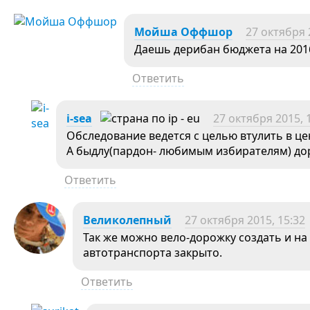
Мойша Оффшор
27 октября 
Даешь дерибан бюджета на 2016
Ответить
i-sea
27 октября 2015, 
Обследование ведется с целью втулить в це
А быдлу(пардон- любимым избирателям) до
Ответить
Великолепный
27 октября 2015, 15:32
Так же можно вело-дорожку создать и на
автотранспорта закрыто.
Ответить