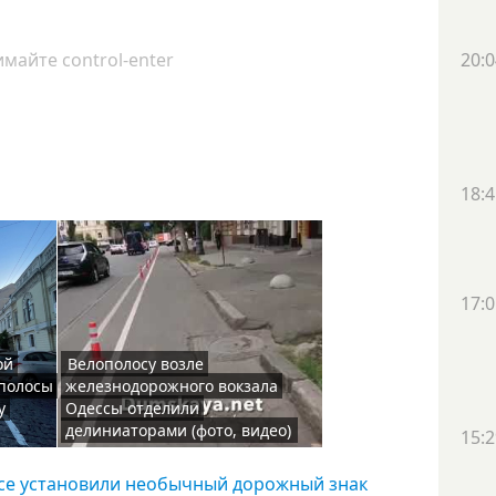
майте control-enter
20:0
18:4
17:0
ой
Велополосу возле
ополосы
железнодорожного вокзала
у
Одессы отделили
делиниаторами (фото, видео)
15:2
ссе установили необычный дорожный знак