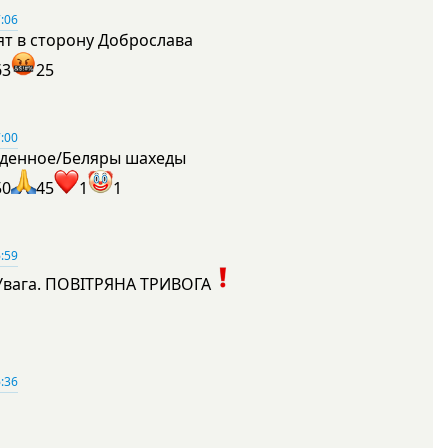
:06
ят в сторону Доброслава
63
25
:00
денное/Беляры шахеды
50
45
1
1
:59
Увага. ПОВІТРЯНА ТРИВОГА
1
:36