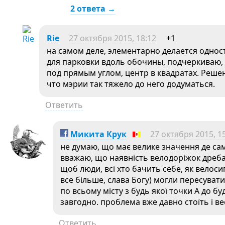
2 ответа →
Rie
27 октября 2015, 18:12
+1
на самом деле, элементарно делается одно
для парковки вдоль обочины, подчеркиваю, 
под прямым углом, центр в квадратах. Реше
что мэрии так тяжело до него додуматься.
Ответить
Микита Крук
27 октября 2015, 1
не думаю, що має велике значення де са
вважаю, що наявність велодоріжок дреба
щоб люди, всі хто бачить себе, як велос
все більше, слава Богу) могли пересуват
по всьому місту з будь якої точки А до буд
завгодно. проблема вже давно стоїть і в
Ответить