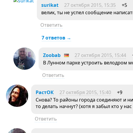
surikat
27 октября 2015, 15:35
+5
велик, ты не успел сообщение написать
Ответить
7 ответов →
Zoobab
27 октября 2015, 15:44
В Лунном парке устроить велодром м
Ответить
РастОК
27 октября 2015, 15:40
+9
Снова? То районы города соединяют и нич
то делать начнут? (хотя я забыл кто у нас
Ответить