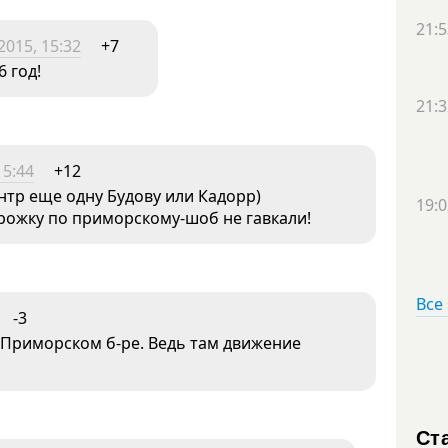
21:5
2015, 15:32
+7
 год!
21:3
15:44
+12
нтр еще одну Будову или Кадорр)
19:0
рожку по приморскому-шоб не гавкали!
Все
-3
 Приморском б-ре. Ведь там движение
Ст