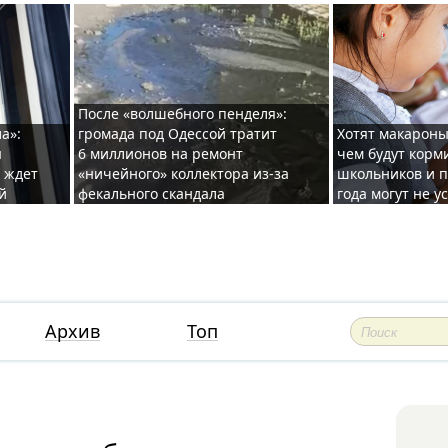
После «волшебного пенделя»:
а»:
громада под Одессой тратит
Хотят макароны
ы
6 миллионов на ремонт
чем будут корм
и ждет
«ничейного» коллектора из-за
школьников и п
й
фекального скандала
года могут не у
Архив
Топ