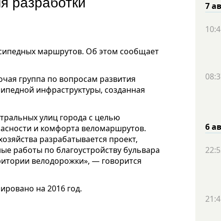
я разработки
7 а
10:4
сипедных маршрутов. Об этом сообщает
08:3
чая группа по вопросам развития
сипедной инфраструктуры, созданная
тральных улиц города с целью
6 а
пасности и комфорта веломаршрутов.
хозяйства разрабатывается проект,
ные работы по благоустройству бульвара
22:5
ритории велодорожки», — говорится
ировано на 2016 год.
21:4