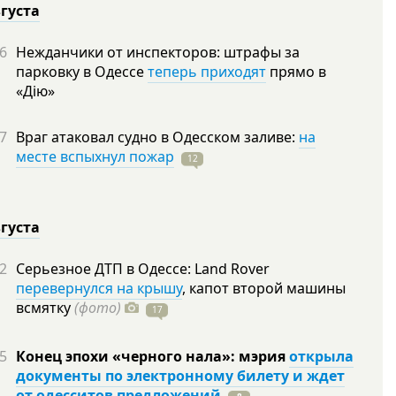
вгуста
6
Нежданчики от инспекторов: штрафы за
парковку в Одессе
теперь приходят
прямо в
«Дію»
7
Враг атаковал судно в Одесском заливе:
на
месте вспыхнул пожар
12
вгуста
2
Серьезное ДТП в Одессе: Land Rover
перевернулся на крышу
, капот второй машины
всмятку
(фото)
17
5
Конец эпохи «черного нала»: мэрия
открыла
документы по электронному билету и ждет
от одесситов предложений