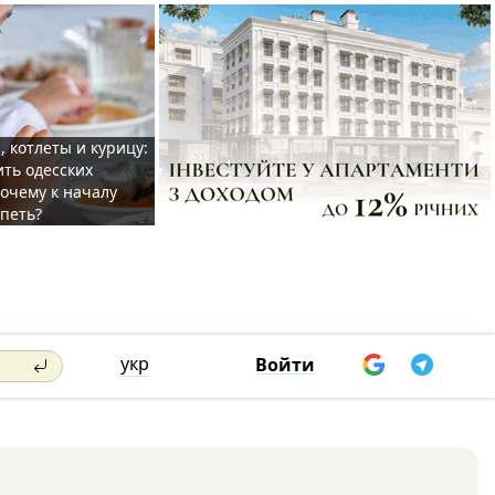
, котлеты и курицу:
ить одесских
очему к началу
спеть?
укр
Войти