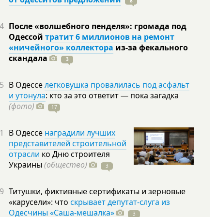
8
4
После «волшебного пенделя»: громада под
Одессой
тратит 6 миллионов на ремонт
«ничейного» коллектора
из-за фекального
скандала
3
5
В Одессе
легковушка провалилась под асфальт
и утонула
: кто за это ответит — пока загадка
(фото)
17
1
В Одессе
наградили лучших
представителей строительной
отрасли
ко Дню строителя
Украины
(общество)
3
9
Титушки, фиктивные сертификаты и зерновые
«карусели»: что
скрывает депутат-слуга из
Одесчины «Саша-мешалка»
3