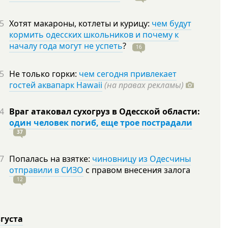
5
Хотят макароны, котлеты и курицу:
чем будут
кормить одесских школьников и почему к
началу года могут не успеть
?
16
5
Не только горки:
чем сегодня привлекает
гостей аквапарк Hawaii
(на правах рекламы)
4
Враг атаковал сухогруз в Одесской области:
один человек погиб, еще трое пострадали
37
7
Попалась на взятке:
чиновницу из Одесчины
отправили в СИЗО
с правом внесения залога
12
вгуста