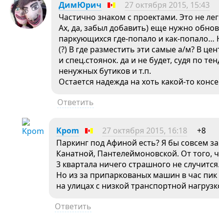
ДимЮрич
27 октября 2015, 15:43
Частично знаком с проектами. Это не лег
Ах, да, забыл добавить) еще нужно обн
паркующихся где-попало и как-попало… 
(?) В где разместить эти самые а/м? В це
и спец.стоянок. да и не будет, судя по 
ненужных бутиков и т.п.
Остается надежда на хоть какой-то конс
Ответить
Kpom
27 октября 2015, 16:18
+8
Паркинг под Афиной есть? Я бы совсем з
Канатной, Пантелеймоновской. От того, 
3 квартала ничего страшного не случитс
Но из за припаркованых машин в час пик 
на улицах с низкой транспортной нагрузк
Ответить