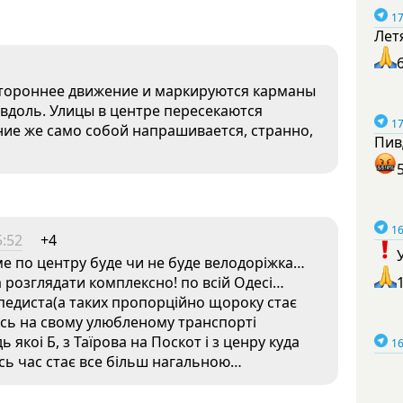
17
Лет
стороннее движение и маркируются карманы
вдоль. Улицы в центре пересекаются
17
ние же само собой напрашивается, странно,
Пив
16
5:52
+4
ме по центру буде чи не буде велодоріжка…
 розглядати комплексно! по всій Одесі…
ипедиста(а таких пропорційно щороку стає
ись на свому улюбленому транспорті
ь якоі Б, з Таїрова на Поскот і з ценру куда
16
есь час стає все більш нагальною…