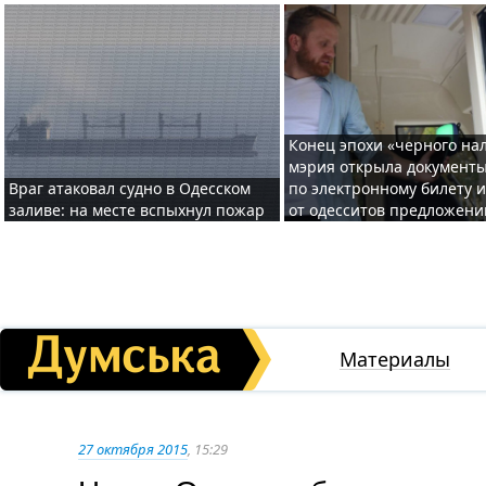
Конец эпохи «черного нал
мэрия открыла документ
Враг атаковал судно в Одесском
по электронному билету 
заливе: на месте вспыхнул пожар
от одесситов предложени
Материалы
27 октября 2015
, 15:29