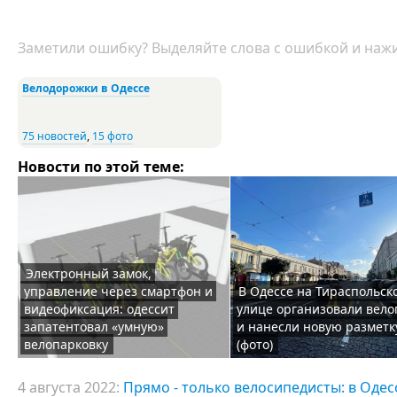
Заметили ошибку? Выделяйте слова с ошибкой и нажи
Велодорожки в Одессе
75 новостей
,
15 фото
Новости по этой теме:
Электронный замок,
управление через смартфон и
В Одессе на Тираспольск
видеофиксация: одессит
улице организовали вел
запатентовал «умную»
и нанесли новую разметк
велопарковку
(фото)
4 августа 2022:
Прямо - только велосипедисты: в Оде