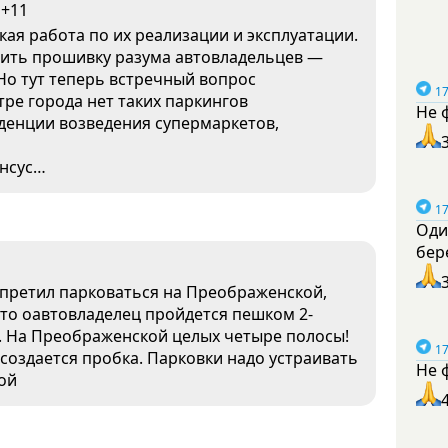
+11
кая работа по их реализации и эксплуатации.
овить прошивку разума автовладельцев —
Но тут теперь встречный вопрос
17
нтре города нет таких паркингов
Не 
тенденции возведения супермаркетов,
енсус…
17
Оди
бер
апретил парковаться на Преображенской,
что оавтовладелец пройдется пешком 2-
я. На Преображенской целых четыре полосы!
17
создается пробка. Парковки надо устраивать
Не 
ой