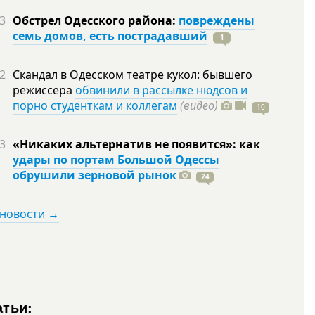
3
Обстрел Одесского района:
повреждены
семь домов, есть пострадавший
1
2
Скандал в Одесском театре кукол: бывшего
режиссера
обвинили в рассылке нюдсов и
порно студенткам и коллегам
(видео)
10
3
«Никаких альтернатив не появится»: как
удары по портам Большой Одессы
обрушили зерновой рынок
24
 новости →
атьи: