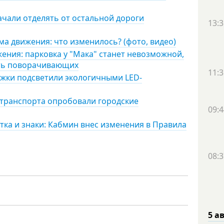
чали отделять от остальной дороги
13:3
ма движения: что изменилось? (фото, видео)
ения: парковка у "Мака" станет невозможной,
ать поворачивающих
11:3
ожки подсветили экологичными LED-
о транспорта опробовали городские
09:4
тка и знаки: Кабмин внес изменения в Правила
08:3
5 а