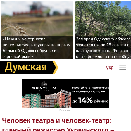
«Никаких альтернатив
Зампред Одесского облсове
не появится»: как удары по портам
захватил около 25 соток и с
Большой Одессы обрушили
элитную землю на Фонтане:
зерновой рынок
она оформлена на покойну
укр
Реклама
Человек театра и человек-театр:
главный режиссер Украинского –