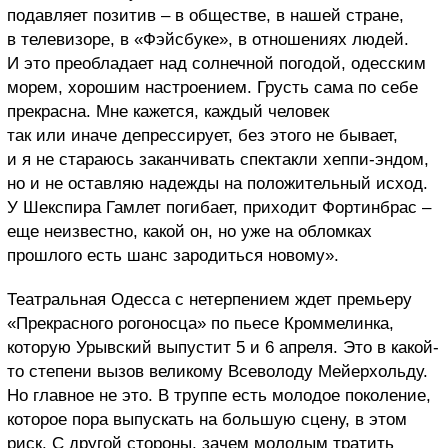
подавляет позитив – в обществе, в нашей стране,
в телевизоре, в «Фэйсбуке», в отношениях людей.
И это преобладает над солнечной погодой, одесским
морем, хорошим настроением. Грусть сама по себе
прекрасна. Мне кажется, каждый человек
так или иначе депрессирует, без этого не бывает,
и я не стараюсь заканчивать спектакли хеппи-эндом,
но и не оставляю надежды на положительный исход.
У Шекспира Гамлет погибает, приходит Фортинбрас –
еще неизвестно, какой он, но уже на обломках
прошлого есть шанс зародиться новому».
Театральная Одесса с нетерпением ждет премьеру
«Прекрасного рогоносца» по пьесе Кроммелинка,
которую Урывский выпустит 5 и 6 апреля. Это в какой-
то степени вызов великому Всеволоду Мейерхольду.
Но главное не это. В труппе есть молодое поколение,
которое пора выпускать на большую сцену, в этом
риск. С другой стороны, зачем молодым тратить