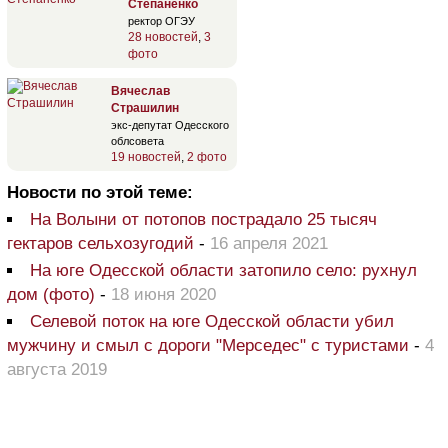
Степаненко
ректор ОГЭУ
28 новостей
,
3
фото
Вячеслав
Страшилин
экс-депутат Одесского
облсовета
19 новостей
,
2 фото
Новости по этой теме:
На Волыни от потопов пострадало 25 тысяч
гектаров сельхозугодий
-
16 апреля 2021
На юге Одесской области затопило село: рухнул
дом (фото)
-
18 июня 2020
Селевой поток на юге Одесской области убил
мужчину и смыл с дороги "Мерседес" с туристами
-
4
августа 2019