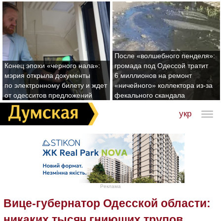
После «волшебного пенделя»:
Конец эпохи «черного нала»:
громада под Одессой тратит
мэрия открыла документы
6 миллионов на ремонт
по электронному билету и ждет
«ничейного» коллектора из-за
от одесситов предложений
фекального скандала
укр
Реклама
Вице-губернатор Одесской области:
никаких тысяч гниющих трупов