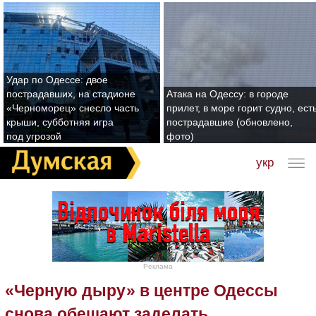
Удар по Одессе: двое
пострадавших, на стадионе
Атака на Одессу: в городе
«Черноморец» снесло часть
прилет, в море горит судно, ест
крыши, субботняя игра
пострадавшие (обновлено,
под угрозой
фото)
укр
Реклама
«Черную дыру» в центре Одессы
снова обещают заделать,