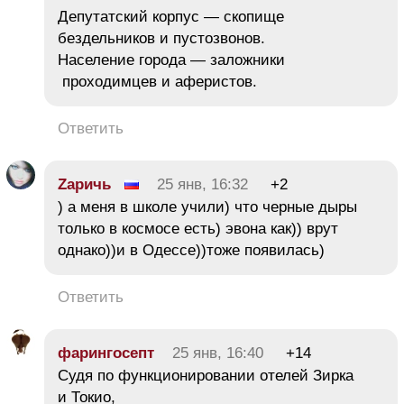
Депутатский корпус — скопище
бездельников и пустозвонов.
Население города — заложники
проходимцев и аферистов.
Ответить
Zаричь
25 янв, 16:32
+2
) а меня в школе учили) что черные дыры
только в космосе есть) эвона как)) врут
однако))и в Одессе))тоже появилась)
Ответить
фарингосепт
25 янв, 16:40
+14
Судя по функционировании отелей Зирка
и Токио,