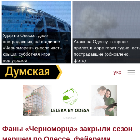
Удар по Одессе: двое
пострадавших, на стадионе
Атака на Одессу: в городе
«Черноморец» снесло часть
прилет, в море горит судно, ест
крыши, субботняя игра
пострадавшие (обновлено,
под угрозой
фото)
укр
Реклама
Фаны «Черноморца» закрыли сезон
маршем по Одессе, файерами