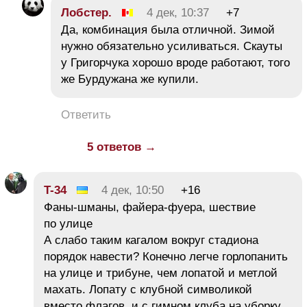
Лобстер.
4 дек, 10:37
+7
Да, комбинация была отличной. Зимой
нужно обязательно усиливаться. Скауты
у Григорчука хорошо вроде работают, того
же Бурдужана же купили.
Ответить
5 ответов →
T-34
4 дек, 10:50
+16
Фаны-шманы, файера-фуера, шествие
по улице
А слабо таким кагалом вокруг стадиона
порядок навести? Конечно легче горлопанить
на улице и трибуне, чем лопатой и метлой
махать. Лопату с клубной символикой
вместо флагов, и с гимном клуба на уборку