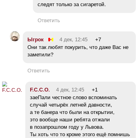
следят только за сигаретой.
Ответить
Ыгрок
4 дек, 12:45
+7
Они так любят покурить, что даже Вас не
заметили?
Ответить
F.C.C.O.
4 дек, 12:45
+1
заеПали честное слово вспоминать
случай четырёх летней давности,
а те банера что были на открытии,
это вообще наши ребята отжали
в позапрошлом году у Львова.
Ты хоть что то кроме этого ещё помнишь