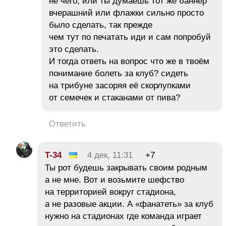
не чего, или ты думаешь тот же баннер
вчерашний или флажки сильно просто
было сделать, так прежде
чем тут по печатать иди и сам попробуй
это сделать.
И тогда ответь на вопрос что же в твоём
понимание болеть за клуб? сидеть
на трибуне засоряя её скорлупками
от семечек и стаканами от пива?
Ответить
T-34
4 дек, 11:31
+7
Ты рот будешь закрывать своим родным
а не мне. Вот и возьмите шефство
на территорией вокруг стадиона,
а не разовые акции. А «фанатеть» за клуб
нужно на стадионах где команда играет