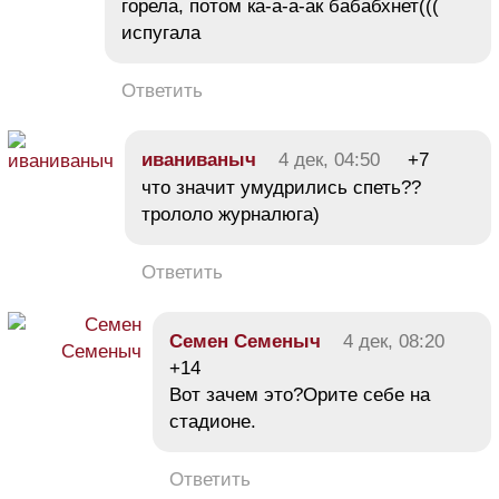
горела, потом ка-а-а-ак бабабхнет(((
испугала
Ответить
иваниваныч
4 дек, 04:50
+7
что значит умудрились спеть??
трололо журналюга)
Ответить
Семен Семеныч
4 дек, 08:20
+14
Вот зачем это?Орите себе на
стадионе.
Ответить