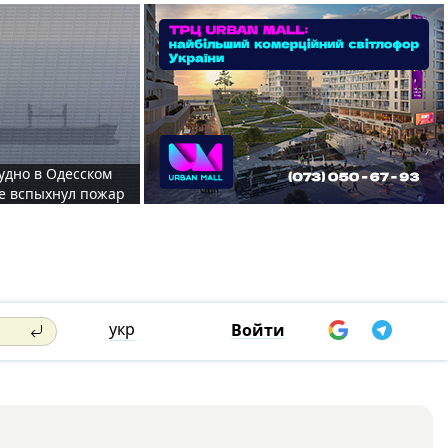
судно в Одесском
те вспыхнул пожар
укр
Войти