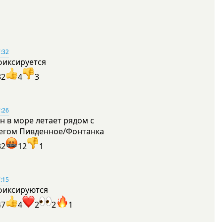
:32
фиксируется
32
4
3
:26
н в море летает рядом с
егом Пивденное/Фонтанка
32
12
1
:15
фиксируются
47
4
2
2
1