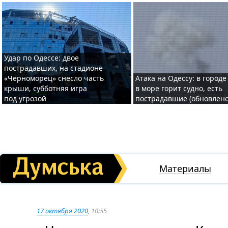
Удар по Одессе: двое
пострадавших, на стадионе
«Черноморец» снесло часть
Атака на Одессу: в городе
крыши, субботняя игра
в море горит судно, есть
под угрозой
пострадавшие (обновлено
Материалы
17 октября 2020
, 10:55