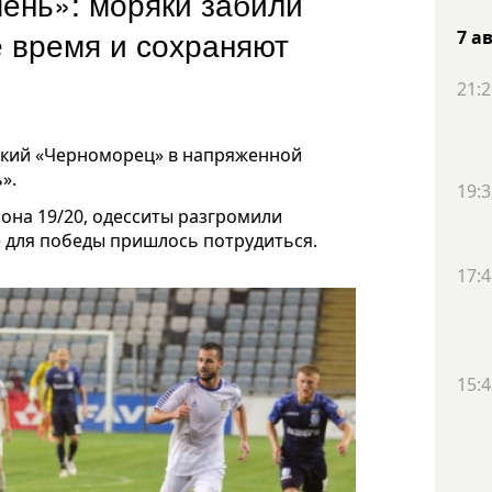
ень»: моряки забили
е время и сохраняют
7 а
21:2
ский «Черноморец» в напряженной
».
19:3
зона 19/20, одесситы разгромили
е для победы пришлось потрудиться.
17:4
15:4