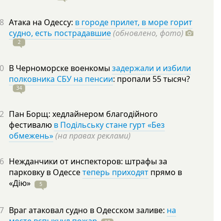
8
Атака на Одессу:
в городе прилет, в море горит
судно, есть пострадавшие
(обновлено, фото)
2
0
В Черноморске военкомы
задержали и избили
полковника СБУ на пенсии
: пропали 55
тысяч?
34
2
Пан Борщ: хедлайнером благодійного
фестивалю
в Подільську стане гурт «Без
обмежень»
(на правах реклами)
6
Нежданчики от инспекторов: штрафы за
парковку в Одессе
теперь приходят
прямо в
«Дію»
5
7
Враг атаковал судно в Одесском заливе:
на