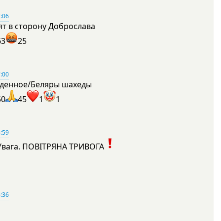
:06
ят в сторону Доброслава
63
25
:00
денное/Беляры шахеды
50
45
1
1
:59
Увага. ПОВІТРЯНА ТРИВОГА
1
:36