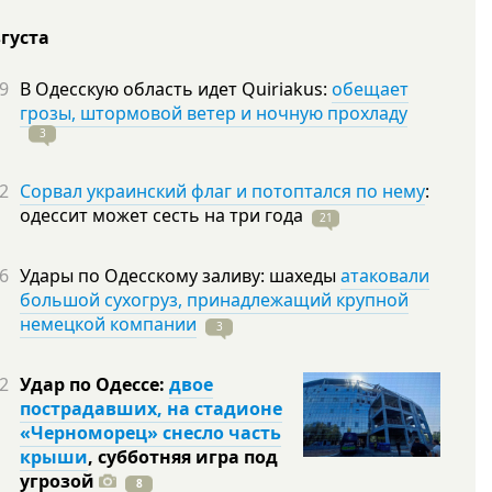
вгуста
9
В Одесскую область идет Quiriakus:
обещает
грозы, штормовой ветер и ночную прохладу
3
2
Сорвал украинский флаг и потоптался по нему
:
одессит может сесть на три
года
21
6
Удары по Одесскому заливу: шахеды
атаковали
большой сухогруз, принадлежащий крупной
немецкой компании
3
2
Удар по Одессе:
двое
пострадавших, на стадионе
«Черноморец» снесло часть
крыши
, субботняя игра под
угрозой
8