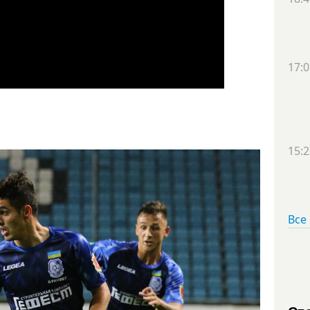
17:0
15:2
Все