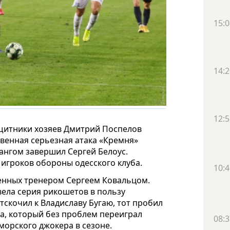
15:0
14:2
12:5
щитники хозяев Дмитрий Поспелов
твенная серьезная атака «Кремня»
ангом завершил Сергей Белоус.
игроков обороны одесского клуба.
10:4
денных тренером Сергеем Ковальцом.
вела серия рикошетов в пользу
тскочил к Владиславу Бугаю, тот пробил
са, который без проблем переиграл
08:3
морского джокера в сезоне.