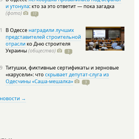
и утонула
: кто за это ответит — пока загадка
(фото)
17
1
В Одессе
наградили лучших
представителей строительной
отрасли
ко Дню строителя
Украины
(общество)
3
9
Титушки, фиктивные сертификаты и зерновые
«карусели»: что
скрывает депутат-слуга из
Одесчины «Саша-мешалка»
3
 новости →