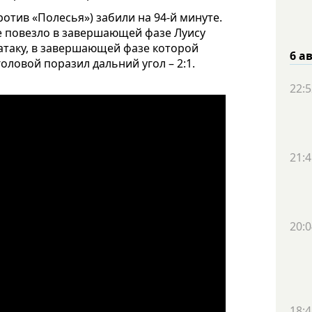
ротив «Полесья») забили на 94-й минуте.
не повезло в завершающей фазе Луису
атаку, в завершающей фазе которой
6 а
оловой поразил дальний угол – 2:1.
.
22:5
21:4
20:0
18:4