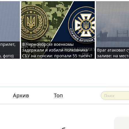
 прилет,
В Черноморске военкомы
задержали и избили полковника
Враг атаковал 
, фото)
СБУ на пенсии: пропали 55 тысяч?
заливе: на мес
Архив
Топ