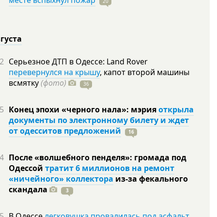
месте вспыхнул пожар
20
вгуста
2
Серьезное ДТП в Одессе: Land Rover
перевернулся на крышу
, капот второй машины
всмятку
(фото)
36
5
Конец эпохи «черного нала»: мэрия
открыла
документы по электронному билету и ждет
от одесситов предложений
16
4
После «волшебного пенделя»: громада под
Одессой
тратит 6 миллионов на ремонт
«ничейного» коллектора
из-за фекального
скандала
3
5
В Одессе
легковушка провалилась под асфальт