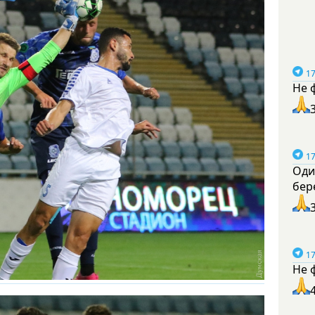
17
Не 
17
Оди
бер
17
Не 