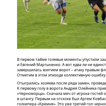
В первом тайме голевые моменты упустили за
и Евгений Мартыненко. А вот едва ли не единс
завершилась взятием ворот – атаку правым фл
Отметим в этом эпизоде коллективную ошибку 
Отыгрались хозяева после ряда замен, прове
К первому голу в ворота Андрея Олейника при
«Черноморца». Сначала мяч от игрока гостей о
в штангу. Первым на отскоке был Артем Ковба
голкипера «Кремня». Это уже третий гол черно