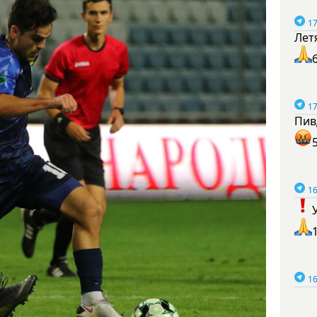
17
Лет
17
Пив
16
16