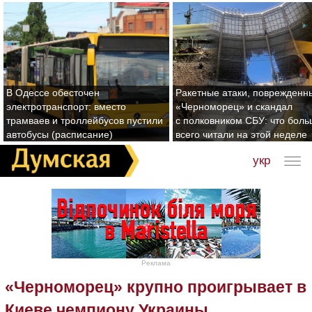
В Одессе обесточен
Ракетные атаки, поврежденн
электротранспорт: вместо
«Черноморец» и скандал
трамваев и троллейбусов пустили
с полковником СБУ: что бол
автобусы (расписание)
всего читали на этой неделе
укр
Реклама
«Черноморец» крупно проигрывает в
Киеве чемпиону Украины