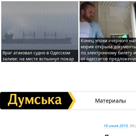
Конец эпохи «черного нал
мэрия открыла документ
Враг атаковал судно в Одесском
по электронному билету 
заливе: на месте вспыхнул пожар
от одесситов предложени
Материалы
18 июля 2019
, 09: