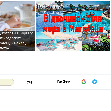
, котлеты и курицу:
ить одесских
очему к началу
спеть?
укр
Войти