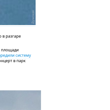
о
в разгаре
а площади
вредили систему
нцерт в парк