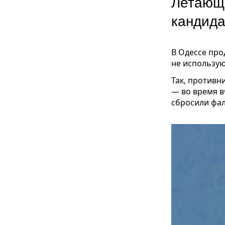
Летающи
кандида
В Одессе про
не использую
Так, противн
— во время в
сбросили фа