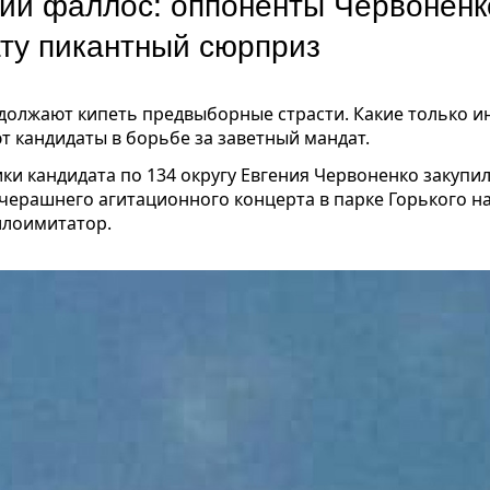
й фаллос: оппоненты Червоненк
ту пикантный сюрприз
должают кипеть предвыборные страсти. Какие только 
т кандидаты в борьбе за заветный мандат.
ики кандидата по 134 округу Евгения Червоненко закупи
черашнего агитационного концерта в парке Горького на
ллоимитатор.