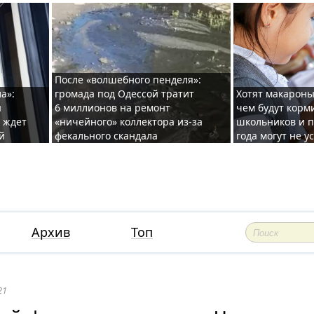
После «волшебного пенделя»:
а»:
громада под Одессой тратит
Хотят макароны
ы
6 миллионов на ремонт
чем будут корм
и ждет
«ничейного» коллектора из-за
школьников и п
й
фекального скандала
года могут не у
Архив
Топ
21