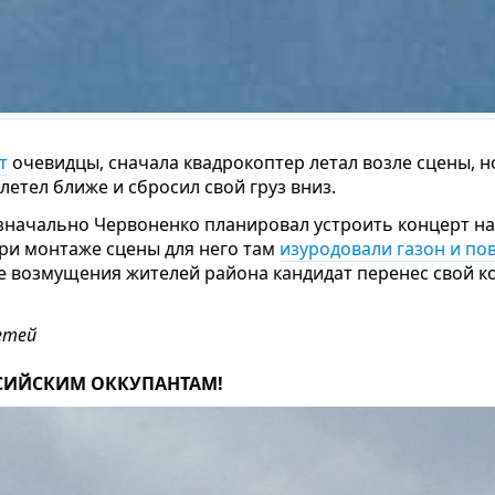
т
очевидцы, сначала квадрокоптер летал возле сцены, н
летел ближе и сбросил свой груз вниз.
значально Червоненко планировал устроить концерт н
ри монтаже сцены для него там
изуродовали газон и по
 возмущения жителей района кандидат перенес свой ко
етей
СИЙСКИМ ОККУПАНТАМ!