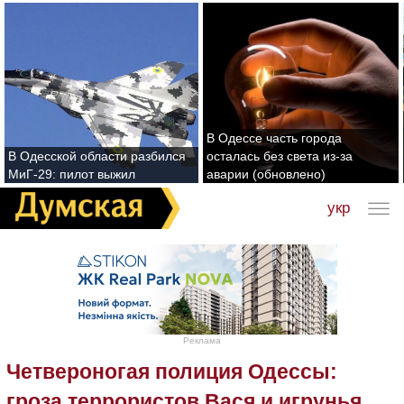
В Одессе часть города
В Одесской области разбился
осталась без света из-за
МиГ-29: пилот выжил
аварии (обновлено)
укр
Реклама
Четвероногая полиция Одессы:
гроза террористов Вася и игрунья