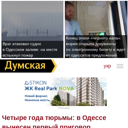
Конец эпохи «черного нала»:
Враг атаковал судно
мэрия открыла документы
в Одесском заливе: на месте
по электронному билету и ждет
вспыхнул пожар
от одесситов предложений
укр
Реклама
Четыре года тюрьмы: в Одессе
вынесен первый приговор