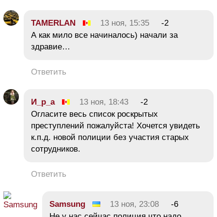
TAMERLAN
13 ноя, 15:35
-2
А как мило все начиналось) начали за
здравие…
Ответить
И_р_а
13 ноя, 18:43
-2
Огласите весь список роскрытых
преступлений пожалуйста! Хочется увидеть
к.п.д. новой полиции без участия старых
сотрудников.
Ответить
Samsung
13 ноя, 23:08
-6
Не у нас сейчас полиция что надо.