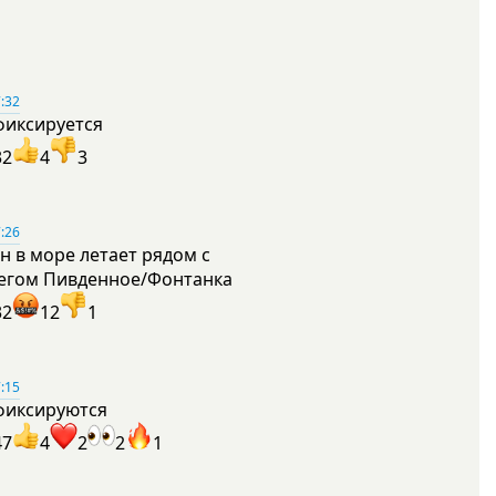
:32
фиксируется
32
4
3
:26
н в море летает рядом с
егом Пивденное/Фонтанка
32
12
1
:15
фиксируются
47
4
2
2
1