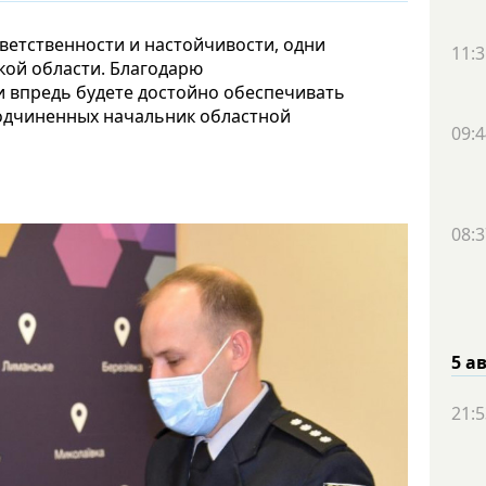
етственности и настойчивости, одни
11:3
кой области. Благодарю
 и впредь будете достойно обеспечивать
одчиненных начальник областной
09:4
08:3
5 а
21:5