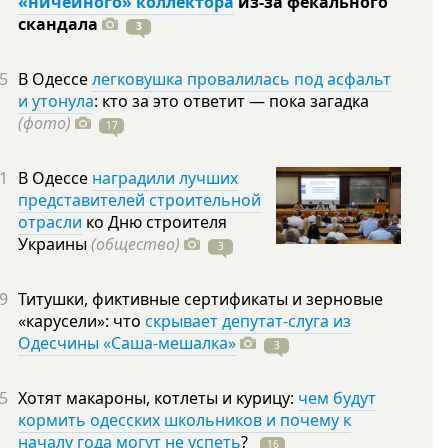
«ничейного» коллектора
из-за фекального
скандала
3
5
В Одессе
легковушка провалилась под асфальт
и утонула
: кто за это ответит — пока загадка
(фото)
17
1
В Одессе
наградили лучших
представителей строительной
отрасли
ко Дню строителя
Украины
(общество)
3
9
Титушки, фиктивные сертификаты и зерновые
«карусели»: что
скрывает депутат-слуга из
Одесчины «Саша-мешалка»
3
5
Хотят макароны, котлеты и курицу:
чем будут
кормить одесских школьников и почему к
началу года могут не успеть
?
16