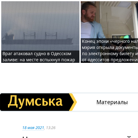
Конец эпохи «черного нал
мэрия открыла документ
Враг атаковал судно в Одесском
по электронному билету 
заливе: на месте вспыхнул пожар
от одесситов предложени
Материалы
18 мая 2021
, 13:26