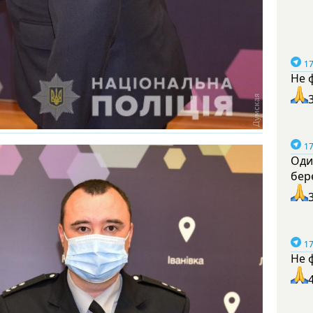
17
Не 
17
Оди
бер
17
Не 