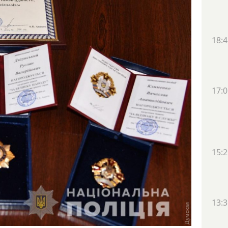
18:4
17:0
15:2
13:3