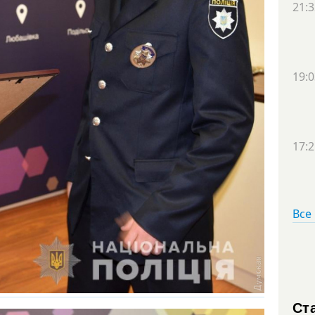
21:3
19:0
17:2
Все
Ст