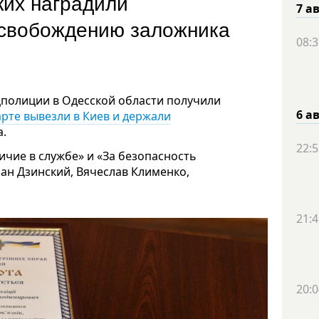
ких наградили
7 а
освобождению заложника
08:3
цполиции в Одесской области получили
6 а
арте вывезли в Киев и держали
а.
22:5
ичие в службе» и «За безопасность
ан Дзинский, Вячеслав Клименко,
21:4
20:0