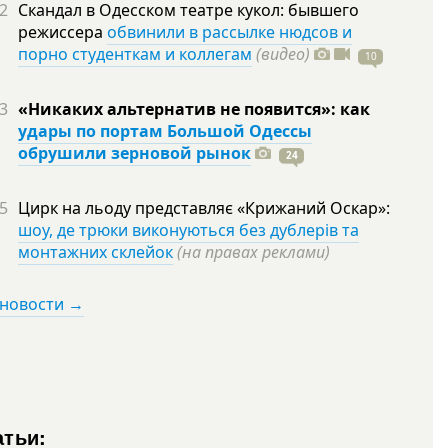
2
Скандал в Одесском театре кукол: бывшего
режиссера
обвинили в рассылке нюдсов и
порно студенткам и коллегам
(видео)
10
3
«Никаких альтернатив не появится»: как
удары по портам Большой Одессы
обрушили зерновой рынок
24
5
Цирк на льоду представляє «Крижаний Оскар»:
шоу, де трюки виконуються без дублерів та
монтажних склейок
(на правах реклами)
 новости →
атьи: