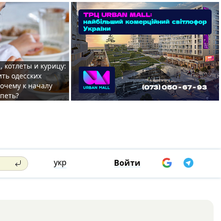
, котлеты и курицу:
ить одесских
очему к началу
спеть?
укр
Войти