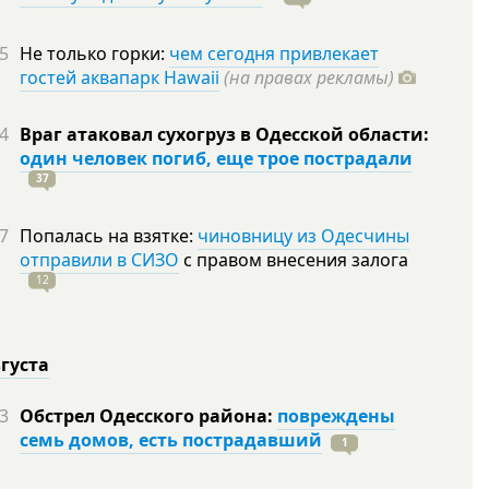
5
Не только горки:
чем сегодня привлекает
гостей аквапарк Hawaii
(на правах рекламы)
4
Враг атаковал сухогруз в Одесской области:
один человек погиб, еще трое пострадали
37
7
Попалась на взятке:
чиновницу из Одесчины
отправили в СИЗО
с правом внесения залога
12
вгуста
3
Обстрел Одесского района:
повреждены
семь домов, есть пострадавший
1