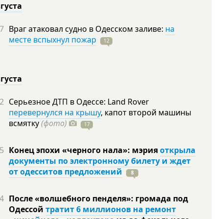
вгуста
7
Враг атаковал судно в Одесском заливе:
на
месте вспыхнул пожар
12
вгуста
2
Серьезное ДТП в Одессе: Land Rover
перевернулся на крышу
, капот второй машины
всмятку
(фото)
17
5
Конец эпохи «черного нала»: мэрия
открыла
документы по электронному билету и ждет
от одесситов предложений
8
4
После «волшебного пенделя»: громада под
Одессой
тратит 6 миллионов на ремонт