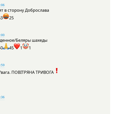
:06
ят в сторону Доброслава
63
25
:00
денное/Беляры шахеды
50
45
1
1
:59
Увага. ПОВІТРЯНА ТРИВОГА
1
:36