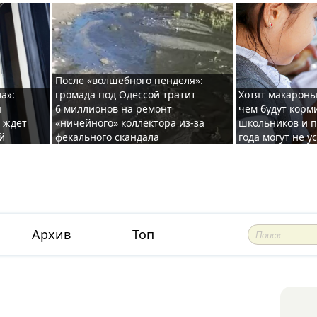
После «волшебного пенделя»:
а»:
громада под Одессой тратит
Хотят макароны
ы
6 миллионов на ремонт
чем будут корм
и ждет
«ничейного» коллектора из-за
школьников и п
й
фекального скандала
года могут не у
Архив
Топ