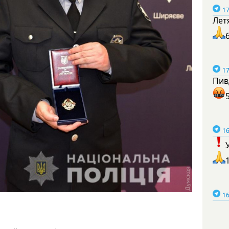
17
Лет
17
Пив
16
16