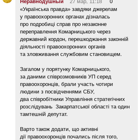
Неравнодушный
27 мар, 11:18
0
«Українська правда» завдяки джерелам
у правоохоронних органах дізналась
про подробиці справ про незаконне
переправлення Комарницького через
державний кордон, перешкоджання законній
діяльності правоохоронних органів
та зловживання службовим становищем.
Загалом у порятунку Комарницького,
за даними співрозмовників УП серед
правоохоронців, брали участь чотири
людини з посвідченнями СБУ,
два співробітники Управління стратегічних
розслідувань Закарпатської області та один
тамтешній депутат.
Варто також додати, що активні
дії правоохоронців почались після того,