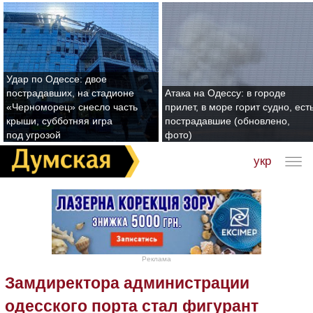
Удар по Одессе: двое
пострадавших, на стадионе
Атака на Одессу: в городе
«Черноморец» снесло часть
прилет, в море горит судно, ест
крыши, субботняя игра
пострадавшие (обновлено,
под угрозой
фото)
укр
Реклама
Замдиректора администрации
одесского порта стал фигурант