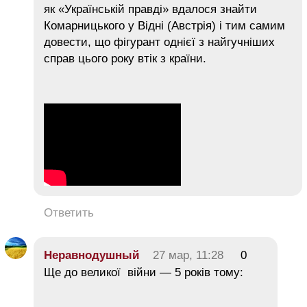
як «Українській правді» вдалося знайти
Комарницького у Відні (Австрія) і тим самим
довести, що фігурант однієї з найгучніших
справ цього року втік з країни.
Ответить
Неравнодушный
27 мар, 11:28
0
Ще до великої війни — 5 років тому: