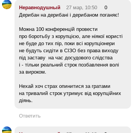
Неравнодушный
27 мар, 10:50
0
Дерибан на дерибані і дерибаном поганяє!
Можна 100 конференцій провести
про боротьбу з корупцією, але ніякої користі
не буде до тих пір, поки всі корупціонери
не будуть сидіти в СІЗО без права виходу
під заставу на час досудового слідства
і - тільки реальний строк позбавлення волі
за вироком.
Нехай хоч страх опинитися за гратами
на тривалий строк утримує від корупційних
діянь.
Ответить