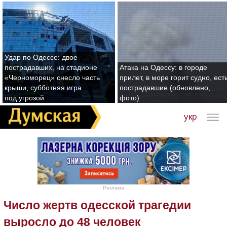
Удар по Одессе: двое
пострадавших, на стадионе
Атака на Одессу: в городе
«Черноморец» снесло часть
прилет, в море горит судно, ест
крыши, субботняя игра
пострадавшие (обновлено,
под угрозой
фото)
укр
Реклама
Число жертв одесской трагедии
выросло до 48 человек