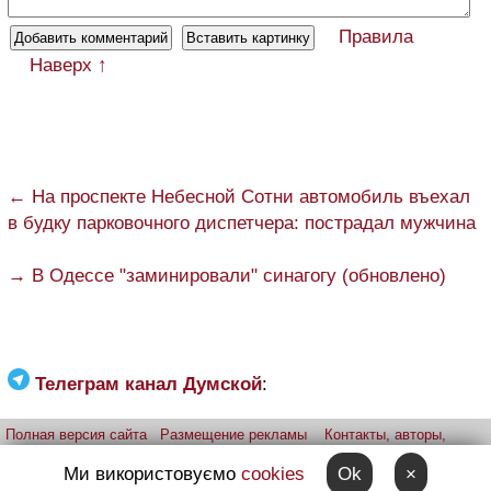
Правила
Наверх ↑
← На проспекте Небесной Сотни автомобиль въехал
в будку парковочного диспетчера: пострадал мужчина
→ В Одессе "заминировали" синагогу (обновлено)
Телеграм канал Думской
:
Полная версия сайта
Размещение рекламы
Контакты, авторы,
редакция
Telegram-канал
Приложение:
iPhone
Android
Ми використовуємо
cookies
Ok
×
Прислать фото через telegram
Patreon