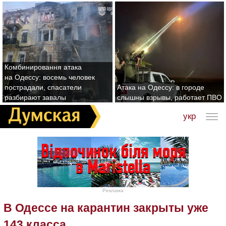
Комбинировання атака
на Одессу: восемь человек
пострадали, спасатели
Атака на Одессу: в городе
разбирают завалы
слышны взрывы, работает ПВО
укр
Реклама
В Одессе на карантин закрыты уже
143 класса