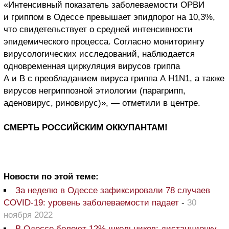
«Интенсивный показатель заболеваемости ОРВИ
и гриппом в Одессе превышает эпидпорог на 10,3%,
что свидетельствует о средней интенсивности
эпидемического процесса. Согласно мониторингу
вирусологических исследований, наблюдается
одновременная циркуляция вирусов гриппа
А и В с преобладанием вируса гриппа А H1N1, а также
вирусов негриппозной этиологии (парагрипп,
аденовирус, риновирус)», — отметили в центре.
СМЕРТЬ РОССИЙСКИМ ОККУПАНТАМ!
Новости по этой теме:
За неделю в Одессе зафиксировали 78 случаев
COVID-19: уровень заболеваемости падает
-
30
ноября 2022
В Одессе болеют 12% школьников: дистанционку