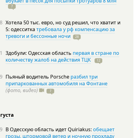
вбухает в песок для посыпки тротуаров 8 млн
7
8
Хотела 50 тыс. евро, но суд решил, что хватит и
5: одесситка
требовала у рф компенсацию за
тревоги и бессонные ночи
28
1
Здобули: Одесская область
первая в стране по
количеству жалоб на действия ТЦК
12
9
Пьяный водитель Porsche
разбил три
припаркованных автомобиля на Фонтане
(фото, видео)
7
вгуста
9
В Одесскую область идет Quiriakus:
обещает
грозы, штормовой ветер и ночную прохладу