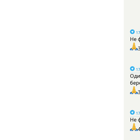
17
Не 
17
Оди
бер
17
Не 