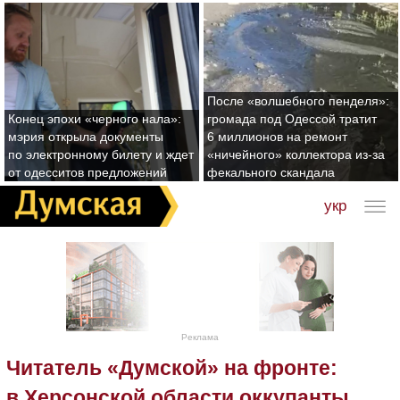
После «волшебного пенделя»:
Конец эпохи «черного нала»:
громада под Одессой тратит
мэрия открыла документы
6 миллионов на ремонт
по электронному билету и ждет
«ничейного» коллектора из-за
от одесситов предложений
фекального скандала
укр
Реклама
Читатель «Думской» на фронте:
в Херсонской области оккупанты