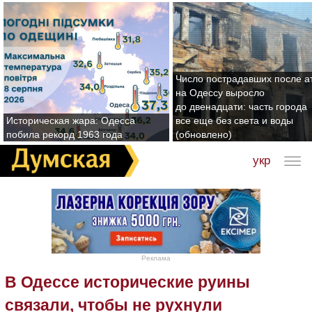
Число пострадавших после а
на Одессу выросло
до двенадцати: часть города
Историческая жара: Одесса
все еще без света и воды
побила рекорд 1963 года
(обновлено)
укр
Реклама
В Одессе исторические руины
связали, чтобы не рухнули