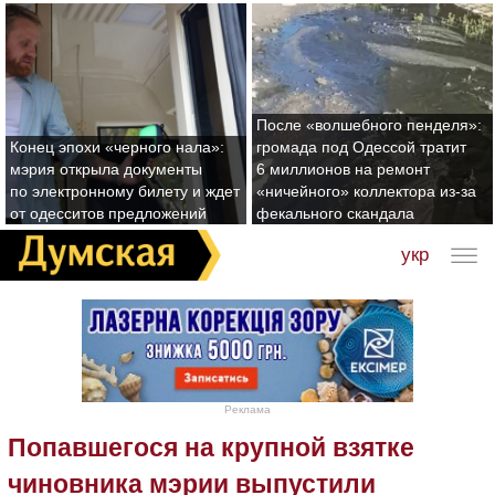
После «волшебного пенделя»:
Конец эпохи «черного нала»:
громада под Одессой тратит
мэрия открыла документы
6 миллионов на ремонт
по электронному билету и ждет
«ничейного» коллектора из-за
от одесситов предложений
фекального скандала
укр
Реклама
Попавшегося на крупной взятке
чиновника мэрии выпустили