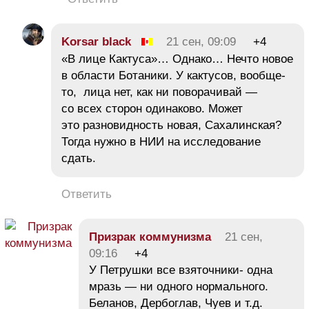
Korsar black
21 сен, 09:09
+4
«В лице Кактуса»… Однако… Нечто новое
в области Ботаники. У кактусов, вообще-
то, лица нет, как ни поворачивай —
со всех сторон одинаково. Может
это разновидность новая, Сахалинская?
Тогда нужно в НИИ на исследование
сдать.
Ответить
Призрак коммунизма
21 сен,
09:16
+4
У Петрушки все взяточники- одна
мразь — ни одного нормального.
Беланов, Дербоглав, Чуев и т.д.