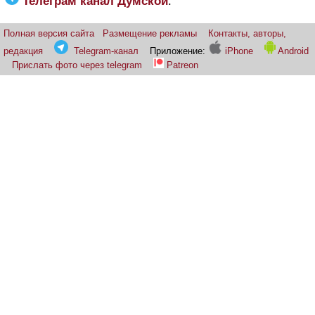
Телеграм канал Думской
:
Полная версия сайта
Размещение рекламы
Контакты, авторы,
редакция
Telegram-канал
Приложение:
iPhone
Android
Прислать фото через telegram
Patreon