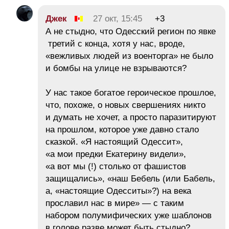
Джек
27 окт, 15:45
+3
А не стыдно, что Одесский регион по явке
третий с конца, хотя у нас, вроде,
«вежливых людей из военторга» не было
и бомбы на улице не взрываются?
У нас такое богатое героическое прошлое,
что, похоже, о новых свершениях никто
и думать не хочет, а просто паразитируют
на прошлом, которое уже давно стало
сказкой. «Я настоящий Одессит»,
«а мои предки Екатерину видели»,
«а вот мы (!) столько от фашистов
защищались», «наш Бебель (или Бабель,
а, «настоящие Одесситы»?) на века
прославил нас в мире» — с таким
набором полумифических уже шаблонов
в голове разве может быть стыдно?..