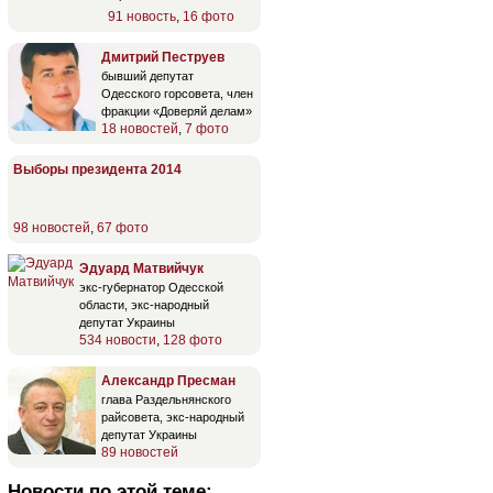
91 новость
,
16 фото
Дмитрий Пеструев
бывший депутат
Одесского горсовета, член
фракции «Доверяй делам»
18 новостей
,
7 фото
Выборы президента 2014
98 новостей
,
67 фото
Эдуард Матвийчук
экс-губернатор Одесской
области, экс-народный
депутат Украины
534 новости
,
128 фото
Александр Пресман
глава Раздельнянского
райсовета, экс-народный
депутат Украины
89 новостей
Новости по этой теме: