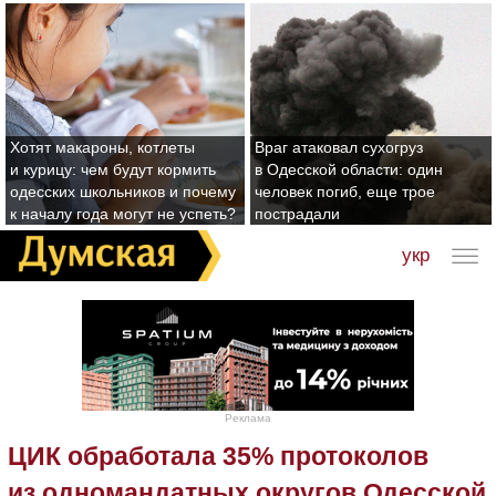
Хотят макароны, котлеты
Враг атаковал сухогруз
и курицу: чем будут кормить
в Одесской области: один
одесских школьников и почему
человек погиб, еще трое
к началу года могут не успеть?
пострадали
укр
Реклама
ЦИК обработала 35% протоколов
из одномандатных округов Одесской