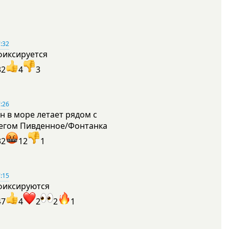
:32
фиксируется
32
4
3
:26
н в море летает рядом с
егом Пивденное/Фонтанка
32
12
1
:15
фиксируются
47
4
2
2
1