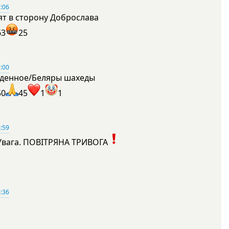
:06
ят в сторону Доброслава
63
25
:00
денное/Беляры шахеды
50
45
1
1
:59
Увага. ПОВІТРЯНА ТРИВОГА
1
:36