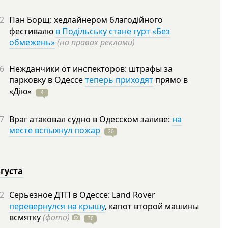
2
Пан Борщ: хедлайнером благодійного
фестивалю
в Подільську стане гурт «Без
обмежень»
(на правах реклами)
6
Нежданчики от инспекторов: штрафы за
парковку в Одессе
теперь приходят
прямо в
«Дію»
4
7
Враг атаковал судно в Одесском заливе:
на
месте вспыхнул пожар
20
вгуста
2
Серьезное ДТП в Одессе: Land Rover
перевернулся на крышу
, капот второй машины
всмятку
(фото)
30