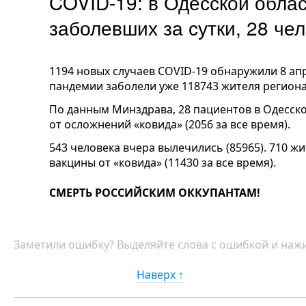
COVID-19: в Одесской обла
заболевших за сутки, 28 ч
1194 новых случаев
COVID
-19 обнаружили 8 ап
пандемии заболели уже 118743 жителя региона
По данным Минздрава, 28 пациентов в Одесско
от осложнений «ковида» (2056 за все время).
543 человека вчера вылечились (85965). 710 ж
вакцины от «ковида» (11430 за все время).
СМЕРТЬ РОССИЙСКИМ ОККУПАНТАМ!
Заметили ошибку? Выделяйте слова с ошибкой и нажи
Наверх ↑