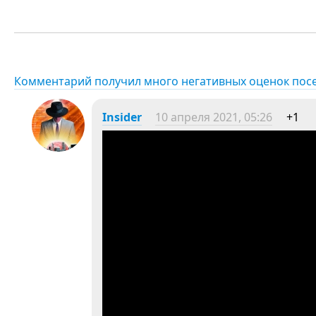
Комментарий получил много негативных оценок пос
Insider
10 апреля 2021, 05:26
+1