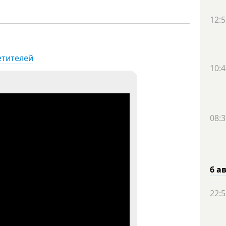
12:5
етителей
10:4
08:3
6 а
22:5