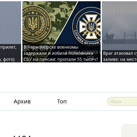
 прилет,
В Черноморске военкомы
задержали и избили полковника
Враг атаковал 
, фото)
СБУ на пенсии: пропали 55 тысяч?
заливе: на мес
Архив
Топ