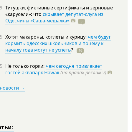
9
Титушки, фиктивные сертификаты и зерновые
«карусели»: что
скрывает депутат-слуга из
Одесчины «Саша-мешалка»
3
5
Хотят макароны, котлеты и курицу:
чем будут
кормить одесских школьников и почему к
началу года могут не успеть
?
16
5
Не только горки:
чем сегодня привлекает
гостей аквапарк Hawaii
(на правах рекламы)
 новости →
атьи: