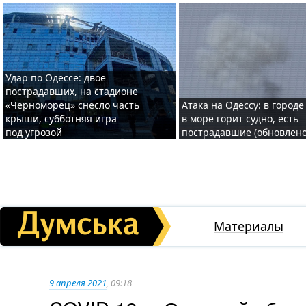
Удар по Одессе: двое
пострадавших, на стадионе
«Черноморец» снесло часть
Атака на Одессу: в городе
крыши, субботняя игра
в море горит судно, есть
под угрозой
пострадавшие (обновлено
Материалы
9 апреля 2021
, 09:18