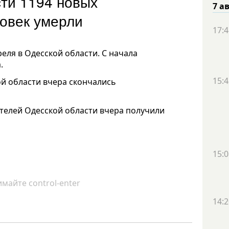
сти 1194 новых
7 а
еловек умерли
17:4
реля в Одесской области. С начала
.
15:4
й области вчера скончались
ителей Одесской области вчера получили
15:0
майте control-enter
14:2