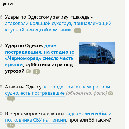
вгуста
6
Удары по Одесскому заливу: «шахеды»
атаковали большой сухогруз, принадлежащий
крупной немецкой компании
2
2
Удар по Одессе:
двое
пострадавших, на стадионе
«Черноморец» снесло часть
крыши
, субботняя игра под
угрозой
2
8
Атака на Одессу:
в городе прилет, в море горит
судно, есть пострадавшие
(обновлено, фото)
2
0
В Черноморске военкомы
задержали и избили
полковника СБУ на пенсии
: пропали 55
тысяч?
15