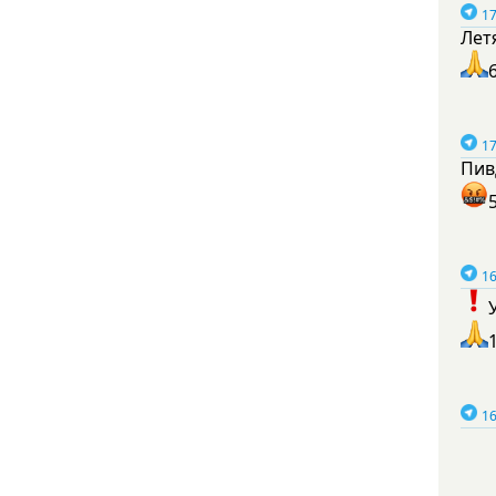
17
Лет
17
Пив
16
16