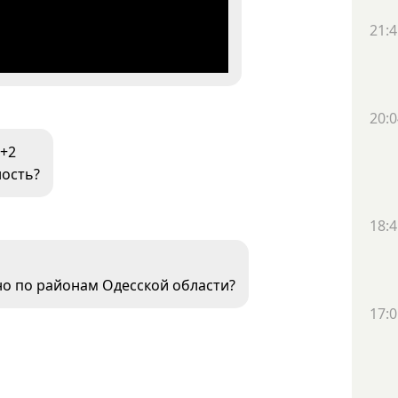
21:4
20:0
+2
ность?
18:4
ьно по районам Одесской области?
17:0