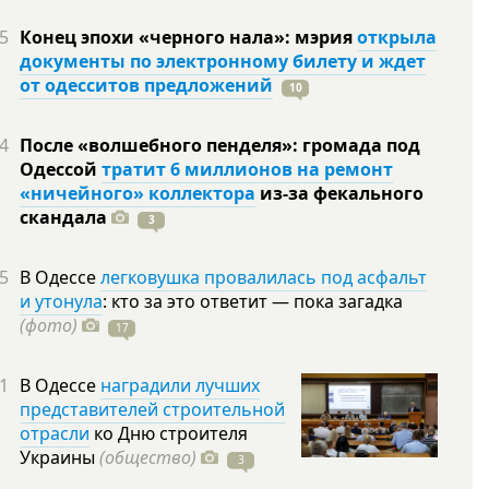
5
Конец эпохи «черного нала»: мэрия
открыла
документы по электронному билету и ждет
от одесситов предложений
10
4
После «волшебного пенделя»: громада под
Одессой
тратит 6 миллионов на ремонт
«ничейного» коллектора
из-за фекального
скандала
3
5
В Одессе
легковушка провалилась под асфальт
и утонула
: кто за это ответит — пока загадка
(фото)
17
1
В Одессе
наградили лучших
представителей строительной
отрасли
ко Дню строителя
Украины
(общество)
3