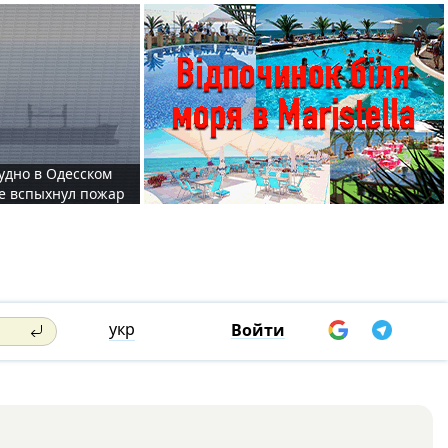
судно в Одесском
те вспыхнул пожар
укр
Войти