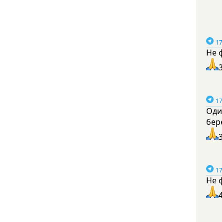
17
Не 
17
Оди
бер
17
Не 