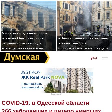
Число пострадавших после
атаки на Одессу выросло
«Пламя бушевало на верхнем
до девяти: часть города
этаже»: одесситы
все еще без света и воды
о последствиях ночного удара
укр
Реклама
COVID-19: в Одесской области
266 заболевших и пятеро умерших