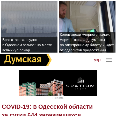
Конец эпохи «черного нала»:
Враг атаковал судно
мэрия открыла документы
в Одесском заливе: на месте
по электронному билету и ждет
вспыхнул пожар
от одесситов предложений
укр
Реклама
COVID-19: в Одесской области
за сутки 644 заразившихся