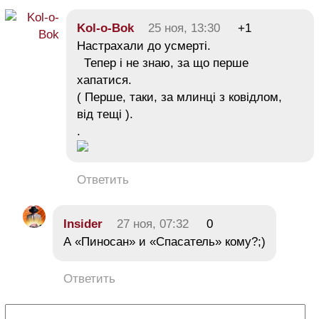
Kol-o-Bok
25 ноя, 13:30
+1
Настрахали до усмерті.
Тепер і не знаю, за що перше
хапатися.
( Перше, таки, за млинці з ковідлом,
від тещі ).
.
Ответить
Insider
27 ноя, 07:32
0
А «Пиносан» и «Спасатель» кому?;)
Ответить