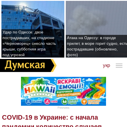
Удар по Одессе: двое
пострадавших, на стадионе
Атака на Одессу: в городе
«Черноморец» снесло часть
прилет, в море горит судно, ест
крыши, субботняя игра
пострадавшие (обновлено,
под угрозой
фото)
укр
Реклама
COVID-19 в Украине: с начала
пандемии количество случаев