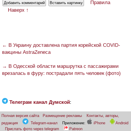
Правила
Наверх ↑
← В Украину доставлена партия корейской COVID-
вакцины AstraZeneca
→ В Одесской области маршрутка с пассажирами
врезалась в фуру: пострадали пять человек (фото)
Телеграм канал Думской
:
Полная версия сайта
Размещение рекламы
Контакты, авторы,
редакция
Telegram-канал
Приложение:
iPhone
Android
Прислать фото через telegram
Patreon