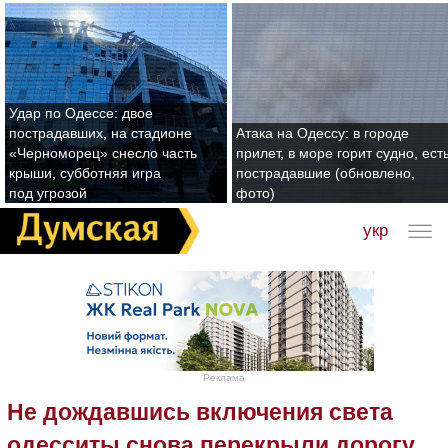
Удар по Одессе: двое
пострадавших, на стадионе
Атака на Одессу: в городе
«Черноморец» снесло часть
прилет, в море горит судно, ест
крыши, субботняя игра
пострадавшие (обновлено,
под угрозой
фото)
укр
Реклама
Не дождавшись включения света
одесситы снова перекрыли дорогу