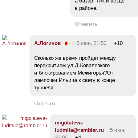
а базар. ТАк и везде
в районе.
Ответить
А.Логинов
5 июн, 21:50
+10
Сколько же время пройдет между
перекрытием ул.Д.Ковалевкого
и блокированием Межигорья?От
лампочки Ильича к свету в конце
туннеля…
Ответить
migolateva-
ludmila@rambler.ru
5 июн,
22:06
+4