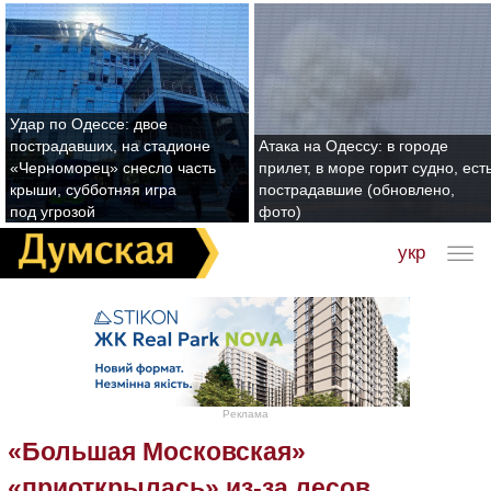
Удар по Одессе: двое
пострадавших, на стадионе
Атака на Одессу: в городе
«Черноморец» снесло часть
прилет, в море горит судно, ест
крыши, субботняя игра
пострадавшие (обновлено,
под угрозой
фото)
укр
Реклама
«Большая Московская»
«приоткрылась» из-за лесов