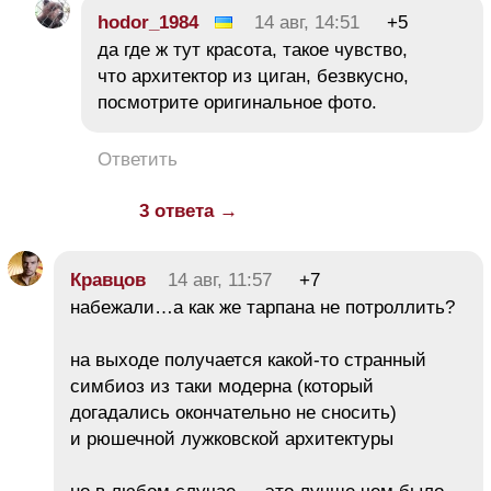
hodor_1984
14 авг, 14:51
+5
да где ж тут красота, такое чувство,
что архитектор из циган, безвкусно,
посмотрите оригинальное фото.
Ответить
3 ответа →
Кравцов
14 авг, 11:57
+7
набежали…а как же тарпана не потроллить?
на выходе получается какой-то странный
симбиоз из таки модерна (который
догадались окончательно не сносить)
и рюшечной лужковской архитектуры