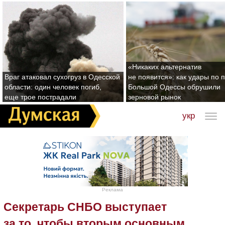
«Никаких альтернатив
Враг атаковал сухогруз в Одесской
не появится»: как удары по 
области: один человек погиб,
Большой Одессы обрушили
еще трое пострадали
зерновой рынок
укр
Реклама
Секретарь СНБО выступает
за то, чтобы вторым основным