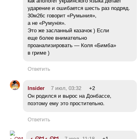
как апологет украинского языка делает
ударение и ошибается шесть раз подряд.
30м26с говорит «Румыния»,
а не «Румунія».
Это же засланный казачок ) Если
еще более внимательно
проанализировать — Коля «Бимба»
в гриме )
Ответить
Insider
7 июл, 03:32
+2
Он родился и вырос на Донбассе,
поэтому ему это простительно.
Ответить
ᓚᘏᗢ ᓚᘏᗢ
7 июл, 11:18
+1