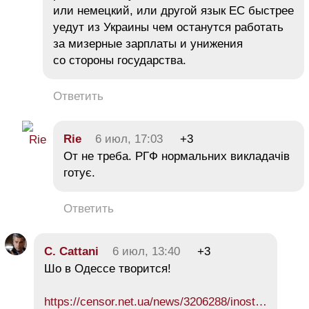
или немецкий, или другой язык ЕС быстрее
уедут из Украины чем останутся работать
за мизерные зарплаты и унижения
со стороны государства.
Ответить
Rie
6 июл, 17:03
+3
От не треба. РГФ нормальних викладачів
готує.
Ответить
C. Cattani
6 июл, 13:40
+3
Шо в Одессе творится!
https://censor.net.ua/news/3206288/inost…