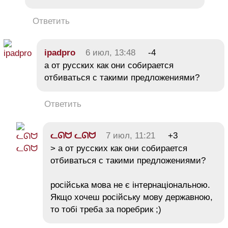
Ответить
ipadpro
6 июл, 13:48
-4
а от русских как они собирается
отбиваться с такими предложениями?
Ответить
ᓚᘏᗢ ᓚᘏᗢ
7 июл, 11:21
+3
> а от русских как они собирается
отбиваться с такими предложениями?
російська мова не є інтернаціональною.
Якщо хочеш російську мову державною,
то тобі треба за поребрик ;)