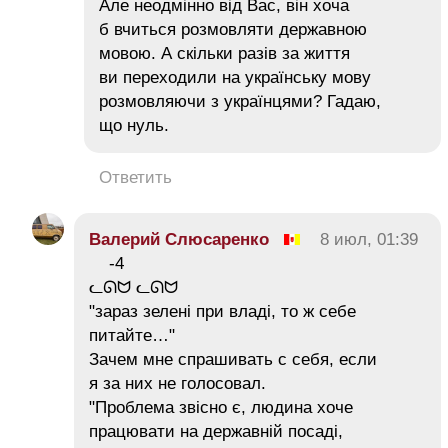
Але неодмінно від Вас, він хоча
б вчиться розмовляти державною
мовою. А скільки разів за життя
ви переходили на українську мову
розмовляючи з українцями? Гадаю,
що нуль.
Ответить
Валерий Слюсаренко
8 июл, 01:39
-4
ᓚᘏᗢ ᓚᘏᗢ
"зараз зелені при владі, то ж себе
питайте…"
Зачем мне спрашивать с себя, если
я за них не голосовал.
"Проблема звісно є, людина хоче
працювати на державній посаді,