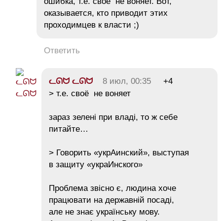
ошибка, т.е. своё не воняет. Вот,
оказывается, кто приводит этих
проходимцев к власти ;)
Ответить
ᓚᘏᗢ ᓚᘏᗢ
8 июл, 00:35
+4
> т.е. своё не воняет
зараз зелені при владі, то ж себе
питайте…
> Говорить «укрАинский», выступая
в защиту «украИнского»
Проблема звісно є, людина хоче
працювати на державній посаді,
але не знає українську мову.