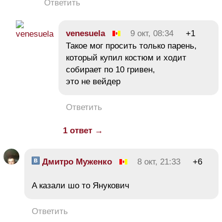
Ответить
venesuela
9 окт, 08:34
+1
Такое мог просить только парень,
который купил костюм и ходит
собирает по 10 гривен,
это не вейдер
Ответить
1 ответ →
Дмитро Муженко
8 окт, 21:33
+6
A казали шо то Янукович
Ответить