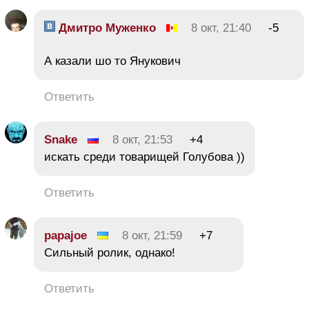
Дмитро Муженко
8 окт, 21:40
-5
А казали шо то Янукович
Ответить
Snake
8 окт, 21:53
+4
искать среди товарищей Голубова ))
Ответить
papajoe
8 окт, 21:59
+7
Сильный ролик, однако!
Ответить