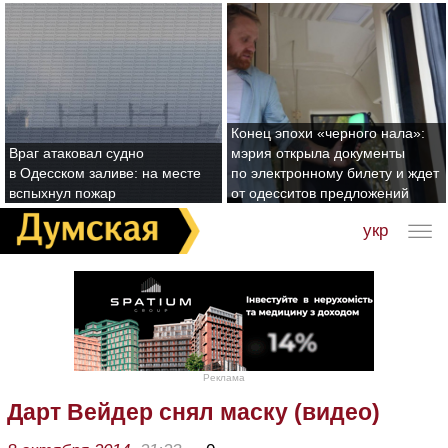
Конец эпохи «черного нала»:
Враг атаковал судно
мэрия открыла документы
в Одесском заливе: на месте
по электронному билету и ждет
вспыхнул пожар
от одесситов предложений
укр
Реклама
Дарт Вейдер снял маску (видео)