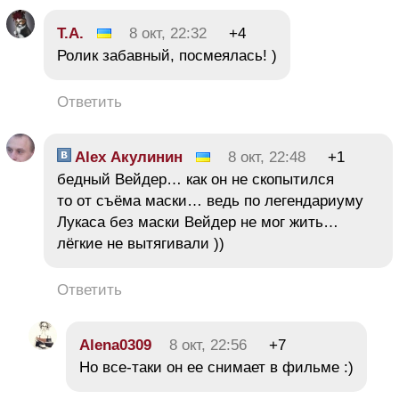
Т.А.
8 окт, 22:32
+4
Ролик забавный, посмеялась! )
Ответить
Alex Акулинин
8 окт, 22:48
+1
бедный Вейдер… как он не скопытился
то от съёма маски… ведь по легендариуму
Лукаса без маски Вейдер не мог жить…
лёгкие не вытягивали ))
Ответить
Alena0309
8 окт, 22:56
+7
Но все-таки он ее снимает в фильме :)