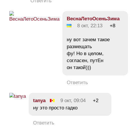
Ответить
ВеснаЛетоОсеньЗима
8 окт, 22:13
+8
ну вот зачем такое
размещать
фу! Но в целом,
согласен, путЕн
он такой)))
Ответить
tanya
9 окт, 09:04
+2
ну это просто гадко
Ответить