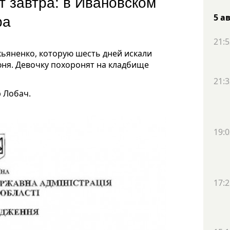
т завтра: в Ивановском
ра
5 а
21:5
ьяненко, которую шесть дней искали
юня. Девочку похоронят на кладбище
21:3
 Лобач.
19:0
17:2