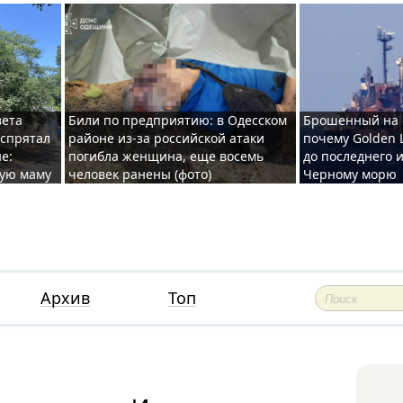
вета
Били по предприятию: в Одесском
Брошенный на 
 спрятал
районе из-за российской атаки
почему Golden 
е:
погибла женщина, еще восемь
до последнего и
ную маму
человек ранены (фото)
Черному морю
Архив
Топ