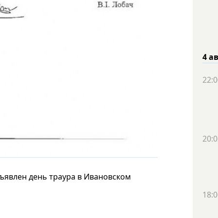
4 а
22:0
20:0
ъявлен день траура в Ивановском
18:0