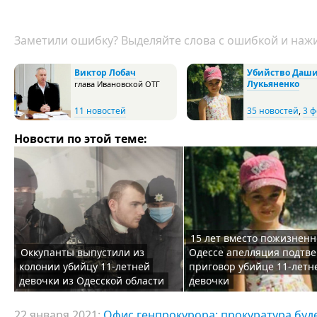
Заметили ошибку? Выделяйте слова с ошибкой и нажи
Виктор Лобач
Убийство Даш
Лукьяненко
глава Ивановской ОТГ
11 новостей
35 новостей
,
3 ф
Новости по этой теме:
15 лет вместо пожизненно
Оккупанты выпустили из
Одессе апелляция подтв
колонии убийцу 11-летней
приговор убийце 11-летн
девочки из Одесской области
девочки
22 января 2021:
Офис генпрокурора: прокуратура буд