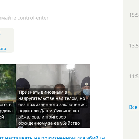
15:5
майте control-enter
и
13:5
ото
11:5
Признать виновным в
надругательстве над телом, но
го: в
без пожизненного заключения:
Все
ердила
родители Даши Лукьяненко
ей
обжаловали приговор
осужденному за ее убийство
ет настаивать на пожизненном для убийцы