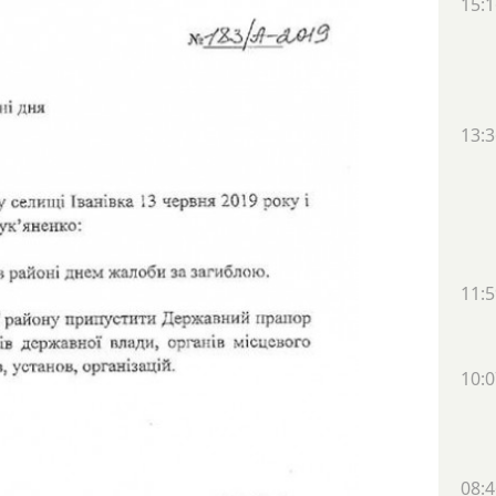
15:1
13:3
11:5
10:0
08:4