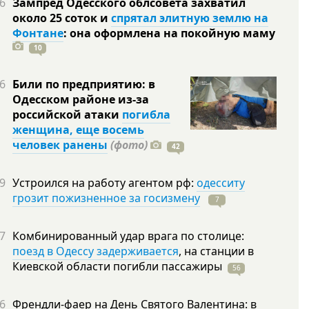
6
Зампред Одесского облсовета захватил
около 25 соток и
спрятал элитную землю на
Фонтане
: она оформлена на покойную
маму
10
6
Били по предприятию: в
Одесском районе из-за
российской атаки
погибла
женщина, еще восемь
человек ранены
(фото)
42
9
Устроился на работу агентом рф:
одесситу
грозит пожизненное за госизмену
7
7
Комбинированный удар врага по столице:
поезд в Одессу задерживается
, на станции в
Киевской области погибли
пассажиры
56
6
Френдли-фаер на День Святого Валентина: в