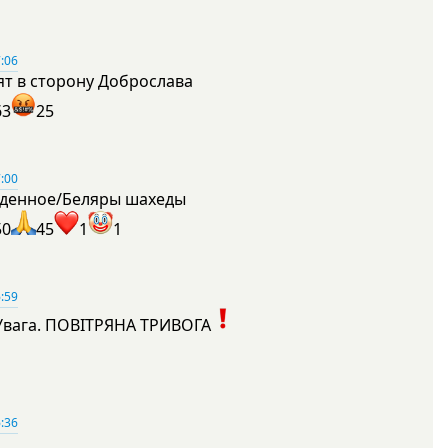
:06
ят в сторону Доброслава
63
25
:00
денное/Беляры шахеды
50
45
1
1
:59
Увага. ПОВІТРЯНА ТРИВОГА
1
:36