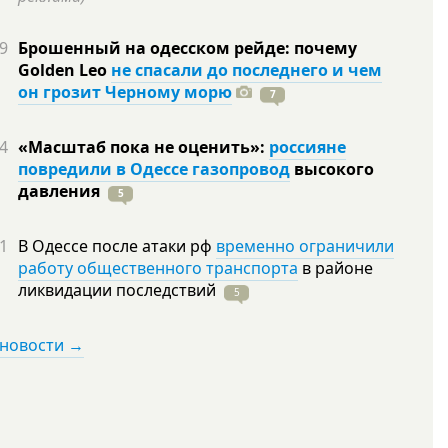
9
Брошенный на одесском рейде: почему
Golden Leo
не спасали до последнего и чем
он грозит Черному морю
7
4
«Масштаб пока не оценить»:
россияне
повредили в Одессе газопровод
высокого
давления
5
1
В Одессе после атаки рф
временно ограничили
работу общественного транспорта
в районе
ликвидации
последствий
5
 новости →