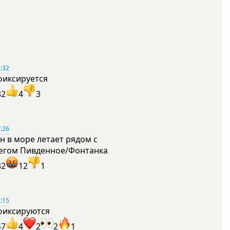
:32
фиксируется
32
4
3
:26
н в море летает рядом с
егом Пивденное/Фонтанка
32
12
1
:15
фиксируются
47
4
2
2
1