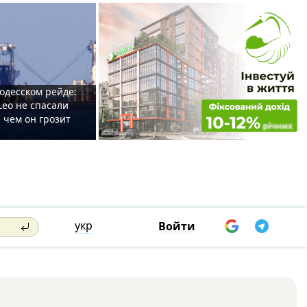
одесском рейде:
Leo не спасали
 чем он грозит
укр
Войти