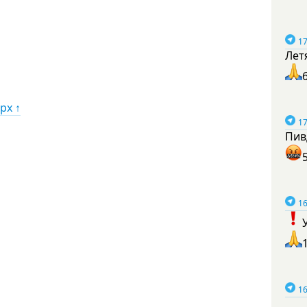
17
Лет
рх ↑
17
Пив
16
16