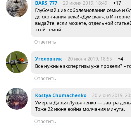
BARS_777
20 июня 2019, 18:49
+17
Глубочайшие соболезнования семье и б
до скончания века! «Думская», в Интерн
выдайте, если можете, отдельной стать
этой темой.
Ответить
Уголовник
20 июня 2019, 18:55
+4
Все нужные экспертизы уже провели? Чт
Ответить
Kostya Chumachenko
20 июня 2019, 20
Умерла Дарья Лукьяненко — завтра день
Тоже 22 июня война молчания минута.
Ответить