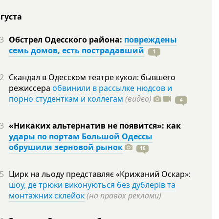
вгуста
3
Обстрел Одесского района:
повреждены
семь домов, есть пострадавший
1
2
Скандал в Одесском театре кукол: бывшего
режиссера
обвинили в рассылке нюдсов и
порно студенткам и коллегам
(видео)
4
3
«Никаких альтернатив не появится»: как
удары по портам Большой Одессы
обрушили зерновой рынок
16
5
Цирк на льоду представляє «Крижаний Оскар»:
шоу, де трюки виконуються без дублерів та
монтажних склейок
(на правах реклами)