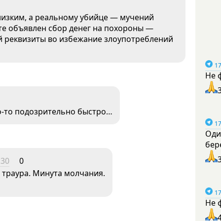
лизким, а реальному убийце — мучений
ете объявлен сбор денег на похороны —
ей реквизиты во избежание злоупотреблений
17
Не 
о-то подозрительно быстро…
17
Оди
бер
:30
0
 траура. Минута молчания.
17
Не 