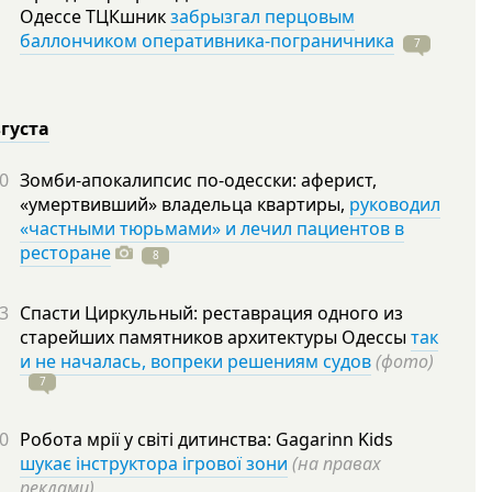
Одессе ТЦКшник
забрызгал перцовым
баллончиком оперативника-пограничника
7
вгуста
0
Зомби-апокалипсис по-одесски: аферист,
«умертвивший» владельца квартиры,
руководил
«частными тюрьмами» и лечил пациентов в
ресторане
8
3
Спасти Циркульный: реставрация одного из
старейших памятников архитектуры Одессы
так
и не началась, вопреки решениям судов
(фото)
7
0
Робота мрії у світі дитинства: Gagarinn Kids
шукає інструктора ігрової зони
(на правах
реклами)