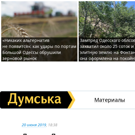
«Никаких альтернатив
Зампред Одесского облсо
не появится»: как удары по портам
захватил около 25 соток и
Большой Одессы обрушили
элитную землю на Фонтан
зерновой рынок
она оформлена на покой
Материалы
20 июня 2019
, 18:38