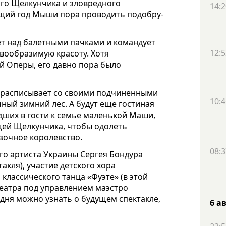
ого Щелкунчика и зловредного
14:2
щий год Мыши пора проводить подобру-
ет над балетными пачками и командует
12:5
вообразимую красоту. Хотя
ой Оперы, его давно пора было
 расписывает со своими подчиненными
10:4
ый зимний лес. А будут еще гостиная
едших в гости к семье маленькой Маши,
щей Щелкунчика, чтобы одолеть
зочное королевство.
08:3
го артиста Украины Сергея Бондура
акля), участие детского хора
лассического танца «Фуэте» (в этой
театра под управлением маэстро
годня можно узнать о будущем спектакле,
6 а