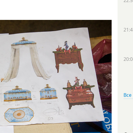
22:5
21:4
20:0
Все