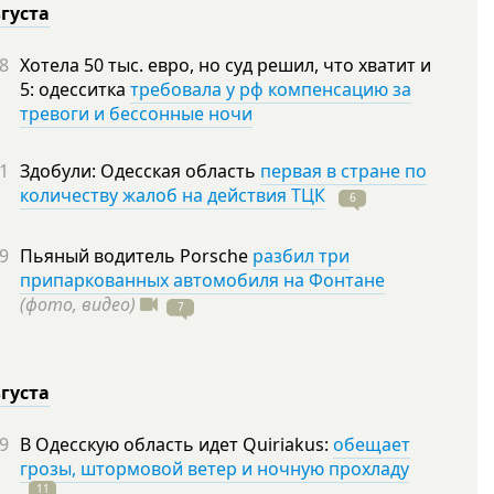
вгуста
8
Хотела 50 тыс. евро, но суд решил, что хватит и
5: одесситка
требовала у рф компенсацию за
тревоги и бессонные ночи
1
Здобули: Одесская область
первая в стране по
количеству жалоб на действия ТЦК
6
9
Пьяный водитель Porsche
разбил три
припаркованных автомобиля на Фонтане
(фото, видео)
7
вгуста
9
В Одесскую область идет Quiriakus:
обещает
грозы, штормовой ветер и ночную прохладу
11