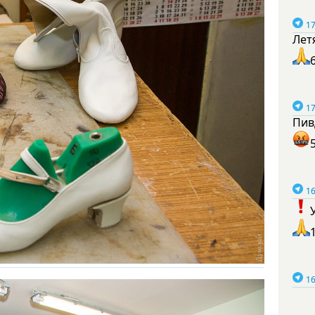
17
Лет
17
Пив
16
16