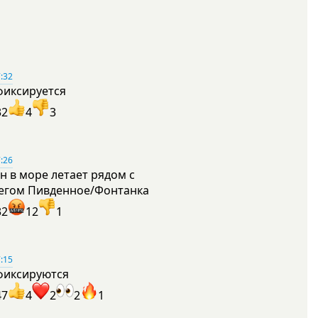
:32
фиксируется
32
4
3
:26
н в море летает рядом с
егом Пивденное/Фонтанка
32
12
1
:15
фиксируются
47
4
2
2
1