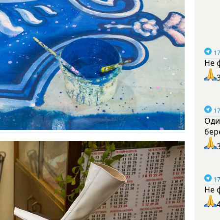
17
Не 
17
Оди
бер
17
Не 