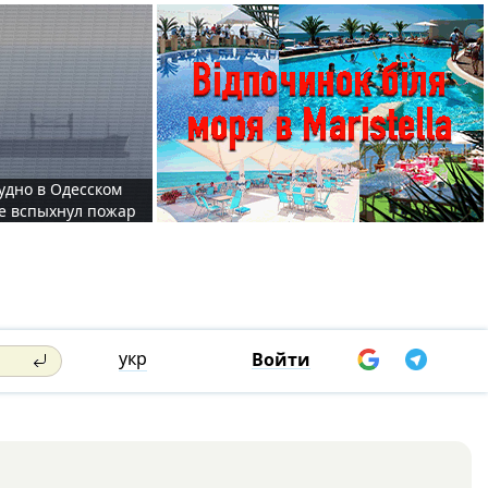
судно в Одесском
те вспыхнул пожар
укр
Войти