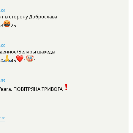
:06
ят в сторону Доброслава
63
25
:00
денное/Беляры шахеды
50
45
1
1
:59
Увага. ПОВІТРЯНА ТРИВОГА
1
:36