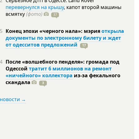
2
Серьезное ДТП в Одессе: Land Rover
перевернулся на крышу
, капот второй машины
всмятку
(фото)
37
5
Конец эпохи «черного нала»: мэрия
открыла
документы по электронному билету и ждет
от одесситов предложений
17
4
После «волшебного пенделя»: громада под
Одессой
тратит 6 миллионов на ремонт
«ничейного» коллектора
из-за фекального
скандала
3
 новости →