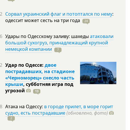
2
Сорвал украинский флаг и потоптался по нему
:
одессит может сесть на три
года
24
6
Удары по Одесскому заливу: шахеды
атаковали
большой сухогруз, принадлежащий крупной
немецкой компании
7
2
Удар по Одессе:
двое
пострадавших, на стадионе
«Черноморец» снесло часть
крыши
, субботняя игра под
угрозой
13
8
Атака на Одессу:
в городе прилет, в море горит
судно, есть пострадавшие
(обновлено, фото)
2