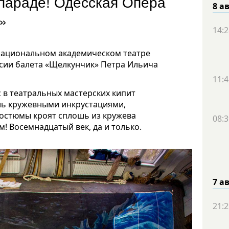
параде! Одесская Опера
8 а
а»
14:2
 национальном академическом театре
рсии балета «Щелкунчик» Петра Ильича
11:4
с в театральных мастерских кипит
ь кружевными инкрустациями,
костюмы кроят сплошь из кружева
08:3
 Восемнадцатый век, да и только.
7 а
21:2