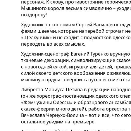
персонаж. К слову, противостояние героическ
Мышиного короля весьма символично – уходя
поздорову!
Художник по костюмам Сергей Васильев колду
феями
швеями, которые наперебой строчат не
«Щелкунчик» и не сходит с подмостков одесск
переодеть во всех смыслах.
Художник-сценограф Евгений Гуренко вручную
тканевые декорации, символизирующие сказочн
с новогодней елкой, игрушки для детей, приш
силой своего детского воображения оживляю
мышиную орду и совершить путешествие в ска
Либретто Мариуса Петипа в редакции народно
(он же хореограф-постановщик одесского спект
«Жемчужины Одессы» и образцового ансамбля к
сказке-феерии много детей), работа оркестра 
Вячеслава Чернухо-Волича – вот и все, что се
остальное увидим на премьере.