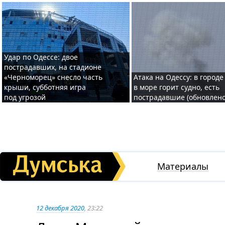
Удар по Одессе: двое
пострадавших, на стадионе
«Черноморец» снесло часть
Атака на Одессу: в городе
крыши, субботняя игра
в море горит судно, есть
под угрозой
пострадавшие (обновлено
Материалы
12 декабря 2020
, 23:22