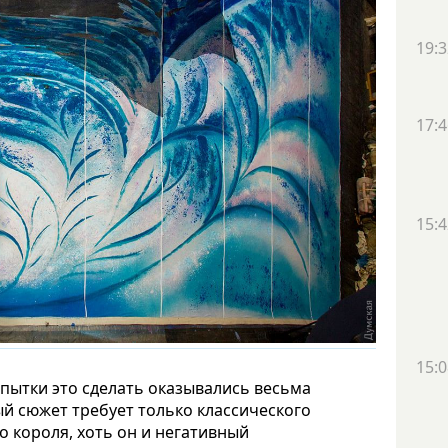
19:3
17:4
15:4
15:0
пытки это сделать оказывались весьма
й сюжет требует только классического
 короля, хоть он и негативный