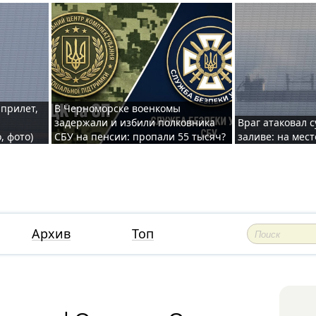
 прилет,
В Черноморске военкомы
задержали и избили полковника
Враг атаковал 
, фото)
СБУ на пенсии: пропали 55 тысяч?
заливе: на мес
Архив
Топ