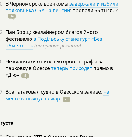
0
В Черноморске военкомы
задержали и избили
полковника СБУ на пенсии
: пропали 55
тысяч?
34
2
Пан Борщ: хедлайнером благодійного
фестивалю
в Подільську стане гурт «Без
обмежень»
(на правах реклами)
6
Нежданчики от инспекторов: штрафы за
парковку в Одессе
теперь приходят
прямо в
«Дію»
5
7
Враг атаковал судно в Одесском заливе:
на
месте вспыхнул пожар
20
вгуста