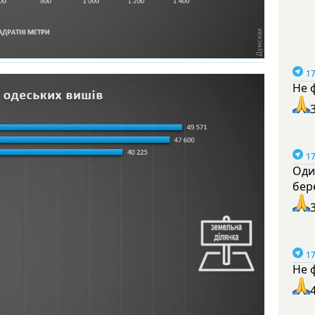
17
Не 
17
Оди
бер
17
Не 