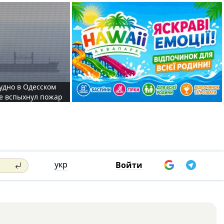
судно в Одесском
те вспыхнул пожар
укр
Войти