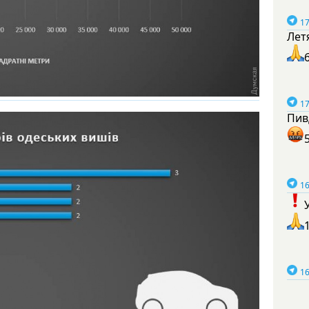
17
Лет
17
Пив
16
16