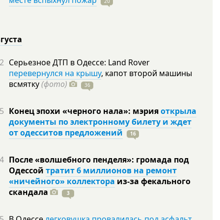
месте вспыхнул пожар
20
вгуста
2
Серьезное ДТП в Одессе: Land Rover
перевернулся на крышу
, капот второй машины
всмятку
(фото)
36
5
Конец эпохи «черного нала»: мэрия
открыла
документы по электронному билету и ждет
от одесситов предложений
16
4
После «волшебного пенделя»: громада под
Одессой
тратит 6 миллионов на ремонт
«ничейного» коллектора
из-за фекального
скандала
3
5
В Одессе
легковушка провалилась под асфальт