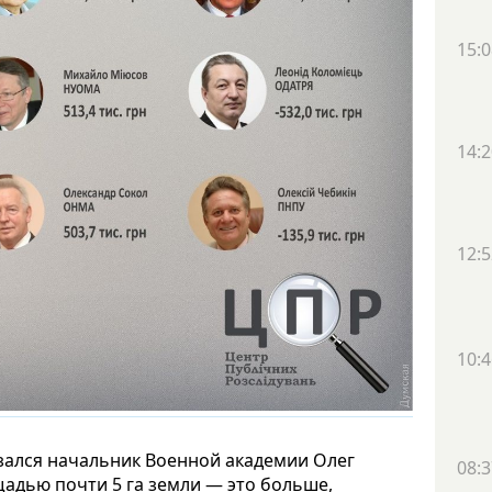
15:0
14:2
12:5
10:4
зался начальник Военной академии Олег
08:3
ощадью почти 5 га земли — это больше,