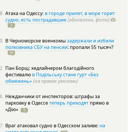
8
Атака на Одессу:
в городе прилет, в море горит
судно, есть пострадавшие
(обновлено, фото)
2
0
В Черноморске военкомы
задержали и избили
полковника СБУ на пенсии
: пропали 55
тысяч?
34
2
Пан Борщ: хедлайнером благодійного
фестивалю
в Подільську стане гурт «Без
обмежень»
(на правах реклами)
6
Нежданчики от инспекторов: штрафы за
парковку в Одессе
теперь приходят
прямо в
«Дію»
5
7
Враг атаковал судно в Одесском заливе:
на