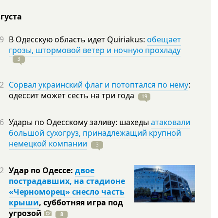
вгуста
9
В Одесскую область идет Quiriakus:
обещает
грозы, штормовой ветер и ночную прохладу
3
2
Сорвал украинский флаг и потоптался по нему
:
одессит может сесть на три
года
19
6
Удары по Одесскому заливу: шахеды
атаковали
большой сухогруз, принадлежащий крупной
немецкой компании
3
2
Удар по Одессе:
двое
пострадавших, на стадионе
«Черноморец» снесло часть
крыши
, субботняя игра под
угрозой
8