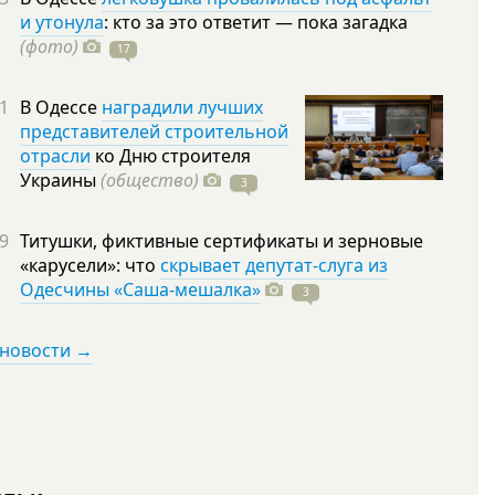
и утонула
: кто за это ответит — пока загадка
(фото)
17
1
В Одессе
наградили лучших
представителей строительной
отрасли
ко Дню строителя
Украины
(общество)
3
9
Титушки, фиктивные сертификаты и зерновые
«карусели»: что
скрывает депутат-слуга из
Одесчины «Саша-мешалка»
3
 новости →