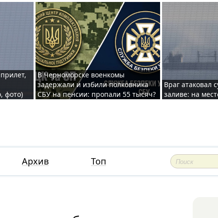
 прилет,
В Черноморске военкомы
задержали и избили полковника
Враг атаковал 
, фото)
СБУ на пенсии: пропали 55 тысяч?
заливе: на мес
Архив
Топ