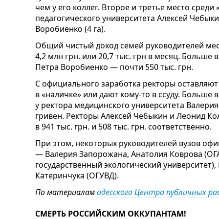
чем у его коллег. Второе и третье место сред
педагогического университета Алексей Чебыкин
Воробиенко (4 га).
Общий чистый доход семей руководителей мест
4,2 млн грн. или 20,7 тыс. грн в месяц. Больш
Петра Воробиенко — почти 550 тыс. грн.
С официального заработка ректоры оставляют 
в «наличке» или дают кому-то в ссуду. Больше 
у ректора медицинского университета Валери
гривен. Ректоры Алексей Чебыкин и Леонид К
в 941 тыс. грн. и 508 тыс. грн. соответственно.
При этом, некоторых руководителей вузов о
— Валерия Запорожана, Анатолия Коврова (ОГА
государственный экологический университет),
Катеринчука (ОГУВД).
По материалам
одесского Центра публичных ра
СМЕРТЬ РОССИЙСКИМ ОККУПАНТАМ!