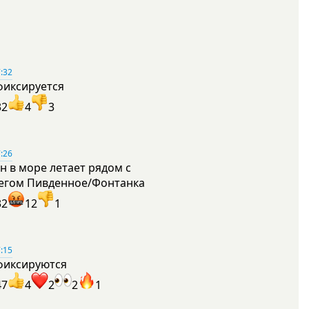
:32
фиксируется
32
4
3
:26
н в море летает рядом с
егом Пивденное/Фонтанка
32
12
1
:15
фиксируются
47
4
2
2
1