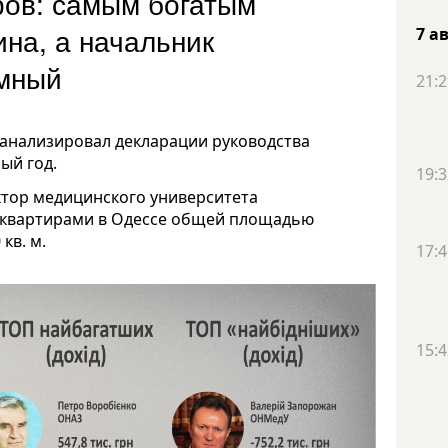
ров: самым богатым
на, а начальник
7 а
мный
21:2
анализировал декларации руководства
ый год.
19:3
тор медицинского университета
я квартирами в Одессе общей площадью
кв. м.
17:4
15:4