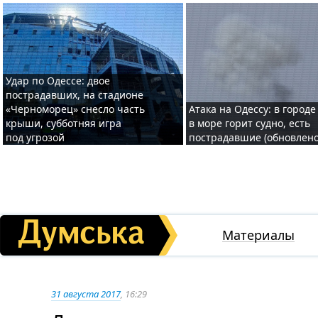
Удар по Одессе: двое
пострадавших, на стадионе
«Черноморец» снесло часть
Атака на Одессу: в городе
крыши, субботняя игра
в море горит судно, есть
под угрозой
пострадавшие (обновлено
Материалы
31 августа 2017
, 16:29