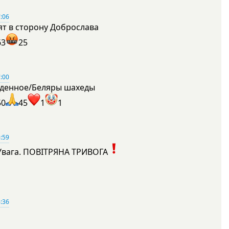
:06
ят в сторону Доброслава
63
25
:00
денное/Беляры шахеды
50
45
1
1
:59
Увага. ПОВІТРЯНА ТРИВОГА
1
:36