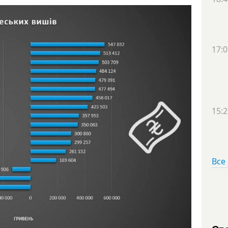
17:0
15:2
Все