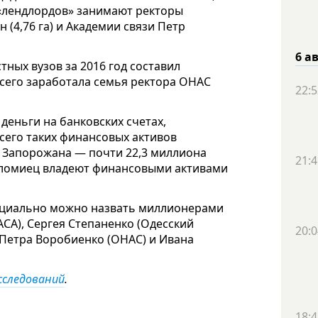
и «лендлордов» занимают ректоры
 (4,76 га) и Академии связи Петр
6 а
ных вузов за 2016 год составил
е всего заработала семья ректора ОНАС
22:5
деньги на банковских счетах,
всего таких финансовых активов
я Запорожана — почти 22,3 миллиона
21:4
оломиец владеют финансовыми активами
фициально можно назвать миллионерами
СА), Сергея Степаненко (Одесский
20:0
 Петра Воробиенко (ОНАС) и Ивана
сследований
.
18:4