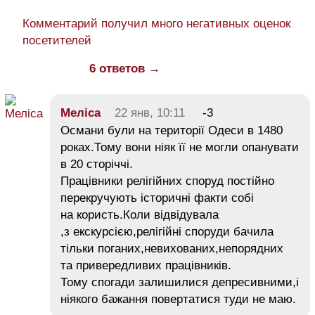
Комментарий получил много негативных оценок
посетителей
6 ответов →
Меліса
22 янв, 10:11
-3
Османи були на території Одеси в 1480
роках.Тому вони ніяк її не могли опанувати
в 20 сторіччі.
Працівники релігійних споруд постійно
перекручують історичні факти собі
на користь.Коли відвідувала
,з екскурсією,релігійні споруди бачила
тільки поганих,невихованих,непорядних
та привередливих працівників.
Тому спогади залишилися депресивними,і
ніякого бажання повертатися туди не маю.