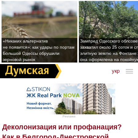
«Никаких альтернатив
Зампред Одесского облсове
не появится»: как удары по портам
захватил около 25 соток и с
Большой Одессы обрушили
элитную землю на Фонтане:
зерновой рынок
она оформлена на покойну
укр
Реклама
Деколонизация или профанация?
Как в Белгород-Днестровской