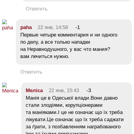
Ответить
paha
22 янв, 14:58
-1
Первые четыре комментария и ни одного
по делу, а все только нападки
на Неравнодушного, у вас что мания?
вам лечиться нужно.
Ответить
Меліса
22 янв, 15:43
-3
Манія це в Одеської влади.Вони давно
стали злодіями, корупціонерами
та маніяками.І це не означає що їх треба
лікувати.Це означає що їх треба саджати
за ґрати, з позбавленням награбованого
їми та їхніми помічниками.